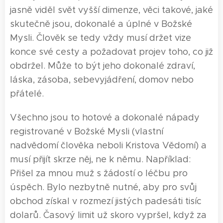
jasně viděl svět vyšší dimenze, věci takové, jaké
skutečně jsou, dokonalé a úplné v Božské
Mysli. Člověk se tedy vždy musí držet vize
konce své cesty a požadovat projev toho, co již
obdržel. Může to být jeho dokonalé zdraví,
láska, zásoba, sebevyjádření, domov nebo
přátelé.
Všechno jsou to hotové a dokonalé nápady
registrované v Božské Mysli (vlastní
nadvědomí člověka neboli Kristova Vědomí) a
musí přijít skrze něj, ne k němu. Například:
Přišel za mnou muž s žádostí o léčbu pro
úspěch. Bylo nezbytně nutné, aby pro svůj
obchod získal v rozmezí jistých padesáti tisíc
dolarů. Časový limit už skoro vypršel, když za