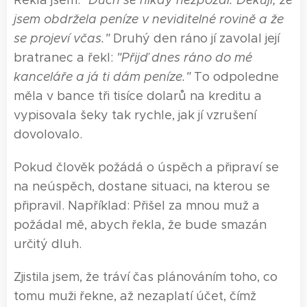
Řekla jsem:
"Duch se nikdy nezpozdí. Děkuji, že
jsem
obdržela peníze v neviditelné
rovině
a že
se projev
í
včas."
Druhý den ráno jí zavolal její
bratranec a řekl:
"Přijď dnes ráno do mé
kanceláře a já ti dám peníze."
To odpoledne
měla v bance tři tisíce dolarů na kreditu a
vypisovala šeky tak rychle, jak jí vzrušení
dovolovalo.
Pokud člověk požádá o úspěch a připraví se
na neúspěch, dostane situaci, na kterou se
připravil. Například: Přišel za mnou muž a
požádal mě, abych řekla, že bude smazán
určitý dluh.
Zjistila jsem, že tráví čas plánováním toho, co
tomu muži řekne, až nezaplatí účet, čímž