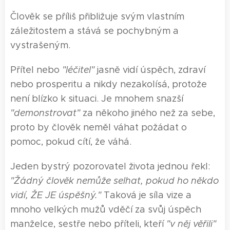
Člověk se příliš přibližuje svým vlastním
záležitostem a stává se pochybným a
vystrašeným.
Přítel nebo
"léčitel"
jasně vidí úspěch, zdraví
nebo prosperitu a nikdy nezakolísá, protože
není blízko k situaci. Je mnohem snazší
"demonstrovat"
za někoho jiného než za sebe,
proto by člověk neměl váhat požádat o
pomoc, pokud cítí, že váhá.
Jeden bystrý pozorovatel života jednou řekl:
"Žádný člověk nemůže selhat, pokud ho někdo
vidí, ŽE JE úspěšný."
Taková je síla vize a
mnoho velkých mužů vděčí za svůj úspěch
manželce, sestře nebo příteli, kteří
"v něj věřili"