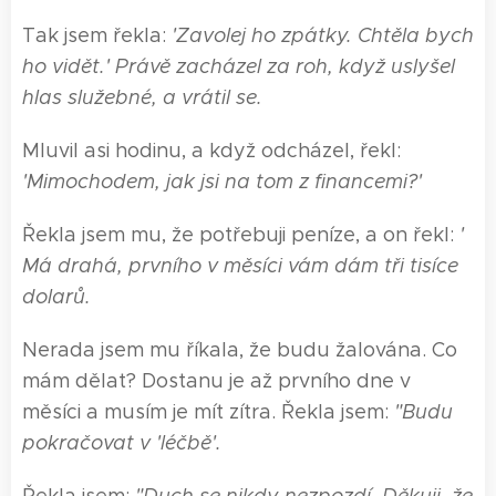
Tak jsem řekla:
'Zavolej ho zpátky. Chtěla bych
ho vidět.' Právě zacházel za roh, když uslyšel
hlas služebné, a vrátil se.
Mluvil asi hodinu, a když odcházel, řekl:
'Mimochodem, jak js
i
na tom
z
finance
mi
?'
Řekla jsem mu, že potřebuji peníze, a on řekl:
'
Má drahá, prvního v měsíci vám dám tři tisíce
dolarů.
Nerada jsem mu říkala, že budu žalována. Co
mám dělat? Dostanu je až prvního dne v
měsíci a musím je mít zítra. Řekla jsem:
"Budu
pokračovat v 'léčbě'.