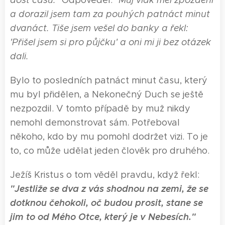
dost času."
Odpověděl:
"Můj vlak měl zpoždění
a dorazil jsem tam za pouhých patnáct minut
dvanáct. Tiše jsem vešel do banky a řekl:
'Přišel jsem si pro půjčku' a oni mi ji bez otázek
dali.
Bylo to posledních patnáct minut času, který
mu byl přidělen, a Nekonečný Duch se ještě
nezpozdil. V tomto případě by muž nikdy
nemohl demonstrovat sám. Potřeboval
někoho, kdo by mu pomohl dodržet vizi. To je
to, co může udělat jeden člověk pro druhého.
Ježíš Kristus o tom věděl pravdu, když řekl:
"Jestliže se dva z vás shodnou na zemi, že se
dotknou čehokoli, oč budou prosit, stane se
jim to od Mého Otce, který je v Nebesích."