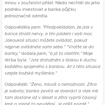
mnou v zoufalství přišel. Nikdo nechtěl do jeho
podniku investovat a banka půjčku
jednoznačně odmítla.
Odpověděla jsem:
"Předpokládám, že jste v
bance ztratil nervy, a tím pádem i vaši
moc
.
Jakoukoli situaci můžete ovládat, pokud
nejprve ovládnete sami sebe."
"Vraťte se do
banky,"
dodala jsem,
"a já to ošetřím."
Moje
léčba byla:
"Jste ztotožněni s láskou k duchu
každého spojeného s bankou. Ať z této situace
vzejde božská myšlenka."
Odpověděl:
"Ženo, mluvíš o nemožnosti. Zítra
je sobota; banka zavírá ve dvanáct a vlak mě
tam dostane až v deset a zítra vyprší časový
limit a stejně to neudělají. Je příliš pozdě."