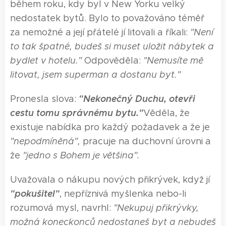
během roku, kdy byl v New Yorku velký
nedostatek bytů. Bylo to považováno téměř
za nemožné a její přátelé jí litovali a říkali:
"Není
to tak špatné, bude
š
si muset uložit nábytek a
bydlet v hotelu."
Odpověděla:
"Nemusí
te
mě
litovat, jsem superman a dostanu byt."
"Nekonečný Duchu, otevři
Pronesla slova:
cestu tomu správnému bytu."
Věděla, že
existuje nabídka pro každý požadavek a že je
"nepodmíněná",
pracuje na duchovní úrovni a
že
"jedno s Bohem je většina".
Uvažovala o nákupu nových přikrývek, když jí
"pokušitel"
, nepříznivá myšlenka nebo-li
rozumová mysl, navrhl:
"Nekupuj přikrývky,
možná koneckonců nedostane
š
byt a nebude
š