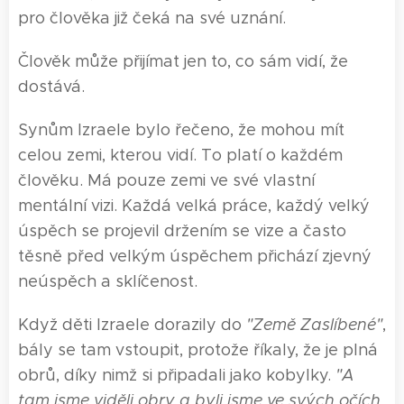
pro člověka již čeká na své uznání.
Člověk může přijímat jen to, co sám vidí, že
dostává.
Synům Izraele bylo řečeno, že mohou mít
celou zemi, kterou vidí. To platí o každém
člověku. Má pouze zemi ve své vlastní
mentální vizi. Každá velká práce, každý velký
úspěch se projevil držením se vize a často
těsně před velkým úspěchem přichází zjevný
neúspěch a sklíčenost.
Když děti Izraele dorazily do
"
Z
emě
Z
aslíbené"
,
bály se tam vstoupit, protože říkaly, že je plná
obrů, díky nimž si připadali jako kobylky.
"A
tam jsme viděli obry a byli jsme ve svých očích