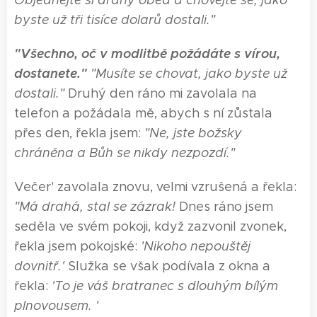
Objednejte si drahý oběd a chovejte se, jako
byste už tři tisíce dolarů dostali."
"Všechno, oč v modlitbě požádáte s vírou,
dostanete."
"Musíte se chovat, jako byste už
dostali."
Druhý den ráno mi zavolala na
telefon a požádala mě, abych s ní zůstala
přes den, řekla jsem:
"Ne, js
te
božsky
chráněn
a
a Bůh
se
nikdy n
ez
pozd
í
."
Večer' zavolala znovu, velmi vzrušená a řekla:
"Má drahá, stal se zázrak!
Dnes ráno jsem
seděla ve svém pokoji, když zazvonil zvonek,
řekla jsem pokojské:
'Nikoho nepouštěj
dovnitř.'
Služka se však podívala z okna a
řekla:
'To je
váš
bratranec s dlouhým bílým
plnovousem. '