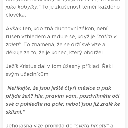
jako kobylky."
To je zkušenost téměř každého
člověka.
Avšak ten, kdo zná duchovní zákon, není
rušen vzhledem a raduje se, když je
"zatím v
zajetí"
. To znamená, že se drží své vize a
děkuje za to, že je konec, který obdržel.
Ježíš Kristus dal v tom úžasný příklad. Řekl
svým učedníkům:
Neříkejte, že jsou ještě čtyři měsíce a pak
"
přijde žeň? Hle, pravím vám, pozdvihněte očí
své a pohleďte na pole; neboť jsou již zralé ke
sklizni."
Jeho jasná vize pronikla do
"světa hmoty"
a