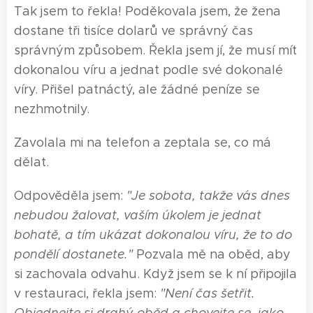
Tak jsem to řekla! Poděkovala jsem, že žena
dostane tři tisíce dolarů ve správný čas
správným způsobem. Řekla jsem jí, že musí mít
dokonalou víru a jednat podle své dokonalé
víry. Přišel patnáctý, ale žádné peníze se
nezhmotnily.
Zavolala mi na telefon a zeptala se, co má
dělat.
Odpověděla jsem:
"Je sobota, takže
vás
dnes
nebudou žalovat,
vaším
úkolem je jednat
bohatě, a tím ukázat dokonalou víru, že to do
pondělí dostane
te
."
Pozvala mě na oběd, aby
si zachovala odvahu. Když jsem se k ní připojila
v restauraci, řekla jsem:
"Není čas šetřit.