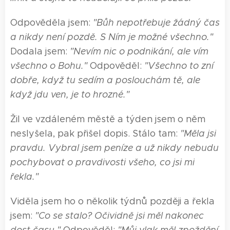
Odpověděla jsem:
"Bůh nepotřebuje žádný čas
a nikdy není pozdě. S Ním je možné všechno."
Dodala jsem:
"Nevím nic o podnikání, ale vím
všechno o Bohu."
Odpověděl:
"Všechno to zní
dobře, když tu sedím a poslouchám tě, ale
když jdu ven, je to hrozné."
Žil ve vzdáleném městě a týden jsem o něm
neslyšela, pak přišel dopis. Stálo tam:
"Měl
a
jsi
pravdu. Vybral jsem peníze a už nikdy nebudu
pochybovat o pravdivosti všeho, co jsi mi
řekl
a
."
Viděla jsem ho o několik týdnů později a řekla
jsem:
"Co se stalo? Očividně jsi měl nakonec