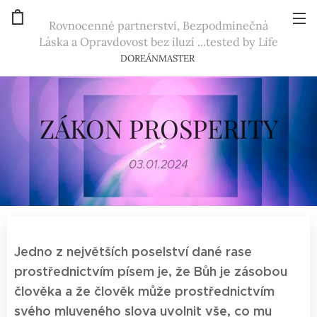
Rovnocenné partnerství, Bezpodmínečná
Láska a Opravdovost bez iluzí ...tested by Life
DOREÁNMASTER
ZÁKON PROSPERITY
03.01.2024
Jedno z největších poselství dané rase
prostřednictvím písem je, že Bůh je zásobou
člověka a že člověk může prostřednictvím
svého mluveného slova uvolnit vše, co mu