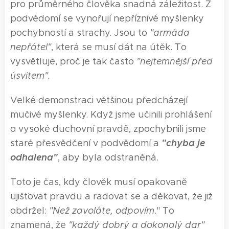
pro průměrného člověka snadná záležitost. Z
podvědomí se vynořují nepříznivé myšlenky
pochybností a strachy. Jsou to
"armáda
nepřátel
"
, která se musí dát na útěk. To
vysvětluje, proč je tak často
"nejtemnější před
úsvitem".
Velké demonstraci většinou předcházejí
mučivé myšlenky. Když jsme učinili prohlášení
o vysoké duchovní pravdě, zpochybnili jsme
"chyba je
staré přesvědčení v podvědomí a
odhalena"
, aby byla odstraněná.
Toto je čas, kdy člověk musí opakovaně
ujišťovat pravdu a radovat se a děkovat, že již
obdržel:
"Než zavoláte, odpovím
." To
znamená, že
"každý dobrý a dokonalý dar"