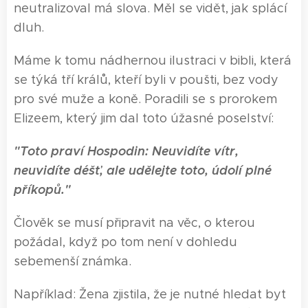
neutralizoval má slova. Měl se vidět, jak splácí
dluh.
Máme k tomu nádhernou ilustraci v bibli, která
se týká tří králů, kteří byli v poušti, bez vody
pro své muže a koně. Poradili se s prorokem
Elizeem, který jim dal toto úžasné poselství:
"Toto praví Hospodin: Neuvidíte vítr,
neuvidíte déšť, ale udělejte toto, údolí plné
příkopů."
Člověk se musí připravit na věc, o kterou
požádal, když po tom není v dohledu
sebemenší známka.
Například: Žena zjistila, že je nutné hledat byt