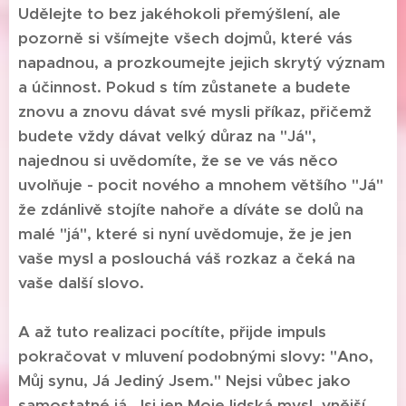
Udělejte to bez jakéhokoli přemýšlení, ale
pozorně si všímejte všech dojmů, které vás
napadnou, a prozkoumejte jejich skrytý význam
a účinnost. Pokud s tím zůstanete a budete
znovu a znovu dávat své mysli příkaz, přičemž
budete vždy dávat velký důraz na "Já",
najednou si uvědomíte, že se ve vás něco
uvolňuje - pocit nového a mnohem většího "Já"
že zdánlivě stojíte nahoře a díváte se dolů na
malé "já", které si nyní uvědomuje, že je jen
vaše mysl a poslouchá váš rozkaz a čeká na
vaše další slovo.
A až tuto realizaci pocítíte, přijde impuls
pokračovat v mluvení podobnými slovy: "Ano,
Můj synu, Já Jediný Jsem." Nejsi vůbec jako
samostatné já. Jsi jen Moje lidská mysl, vnější