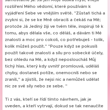
rozšíření Mého vědomí, které používám k
vyjádření Sebe ve vnějším světě. "Zůstaň tichá a
zvykni si, že se ke Mně obracíš a čekáš na Mě;
protože Já Jediný žiji ve tvém těle, inspiruji tě k
tomu, abys dělala vše, co děláš, a dávám ti Mé
znalosti a moc pro cokoli, co potřebuješ - tolik,
kolik můžeš použít." "Pouze když se pokusíš
použít takové znalosti a sílu pro sobecké účely,
bez ohledu na Mě, a když neposloucháš Můj
tichý hlas, který kdy uvnitř promlouvá, uděláš
chyby, dostaneš potíže, onemocníš nebo se
zraníš," a zjistíš, že nejsi nic a nemůžeš udělat
nic ze své síly nebo ze sebe. "
Ti z vás, kteří se řídí tímto návrhem, jak je
uveden, a kteří vytrvají, dokud se tak nenaučíte