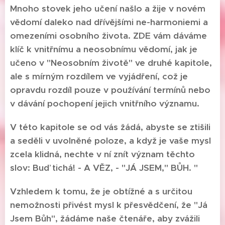
Mnoho stovek jeho učení našlo a žije v novém
vědomí daleko nad dřívějšími ne-harmoniemi a
omezeními osobního života. ZDE vám dáváme
klíč k vnitřnímu a neosobnímu vědomí, jak je
učeno v "Neosobním životě" ve druhé kapitole,
ale s mírným rozdílem ve vyjádření, což je
opravdu rozdíl pouze v používání termínů nebo
v dávání pochopení jejich vnitřního významu.
V této kapitole se od vás žádá, abyste se ztišili
a seděli v uvolněné poloze, a když je vaše mysl
zcela klidná, nechte v ní znít význam těchto
slov: Buď tichá! - A VĚZ, - "JÁ JSEM," BŮH. "
Vzhledem k tomu, že je obtížné a s určitou
nemožnosti přivést mysl k přesvědčení, že "Já
Jsem Bůh", žádáme naše čtenáře, aby zvážili