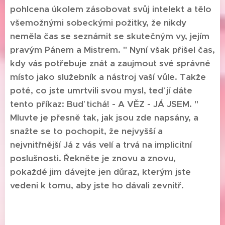
pohlcena úkolem zásobovat svůj intelekt a tělo
všemožnými sobeckými požitky, že nikdy
neměla čas se seznámit se skutečným vy, jejím
pravým Pánem a Mistrem. " Nyní však přišel čas,
kdy vás potřebuje znát a zaujmout své správné
místo jako služebník a nástroj vaší vůle. Takže
poté, co jste umrtvili svou mysl, teď jí dáte
tento příkaz: Buď tichá! - A VĚZ - JÁ JSEM. "
Mluvte je přesně tak, jak jsou zde napsány, a
snažte se to pochopit, že nejvyšší a
nejvnitřnější Já z vás velí a trvá na implicitní
poslušnosti. Řekněte je znovu a znovu,
pokaždé jim dávejte jen důraz, kterým jste
vedeni k tomu, aby jste ho dávali zevnitř.