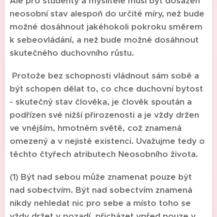
Ale pro studenty a myslitele musí být dosažen
neosobní stav alespoň do určité míry, než bude
možné dosáhnout jakéhokoli pokroku směrem
k sebeovládání, a než bude možné dosáhnout
skutečného duchovního růstu.
Protože bez schopnosti vládnout sám sobě a
být schopen dělat to, co chce duchovní bytost
- skutečný stav člověka, je člověk spoután a
podřízen své nižší přirozenosti a je vždy držen
ve vnějším, hmotném světě, což znamená
omezený a v nejisté existenci. Uvažujme tedy o
těchto čtyřech atributech Neosobního života.
(1) Být nad sebou může znamenat pouze být
nad sobectvím. Být nad sobectvím znamená
nikdy nehledat nic pro sebe a místo toho se
vždy držet v pozadí, přicházet vpřed pouze v