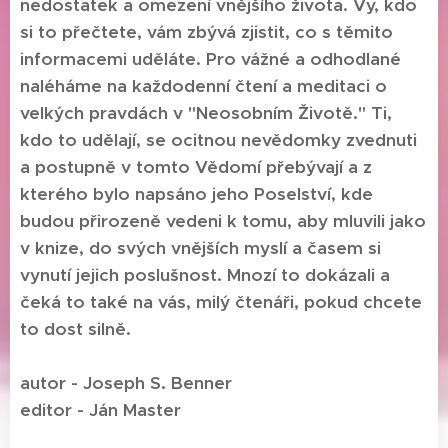
nedostatek a omezení vnějšího života. Vy, kdo
si to přečtete, vám zbývá zjistit, co s těmito
informacemi uděláte. Pro vážné a odhodlané
naléháme na každodenní čtení a meditaci o
velkých pravdách v "Neosobním Životě." Ti,
kdo to udělají, se ocitnou nevědomky zvednuti
a postupně v tomto Vědomí přebývají a z
kterého bylo napsáno jeho Poselství, kde
budou přirozeně vedeni k tomu, aby mluvili jako
v knize, do svých vnějších myslí a časem si
vynutí jejich poslušnost. Mnozí to dokázali a
čeká to také na vás, milý čtenáři, pokud chcete
to dost silně.
autor - Joseph S. Benner
editor - Ján Master