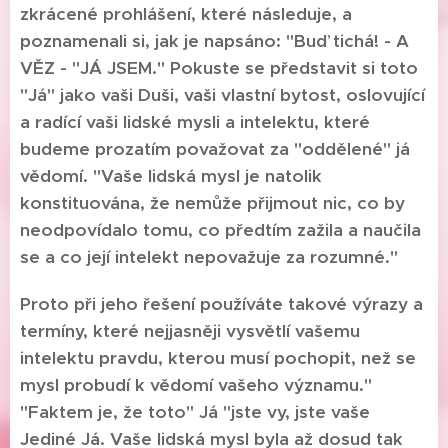
zkrácené prohlášení, které následuje, a
poznamenali si, jak je napsáno: "Buď tichá! - A
VĚZ - "JÁ JSEM." Pokuste se představit si toto
"Já" jako vaši Duši, vaši vlastní bytost, oslovující
a radící vaši lidské mysli a intelektu, které
budeme prozatím považovat za "oddělené" já
vědomí. "Vaše lidská mysl je natolik
konstituována, že nemůže přijmout nic, co by
neodpovídalo tomu, co předtím zažila a naučila
se a co její intelekt nepovažuje za rozumné."
Proto při jeho řešení používáte takové výrazy a
termíny, které nejjasněji vysvětlí vašemu
intelektu pravdu, kterou musí pochopit, než se
mysl probudí k vědomí vašeho významu."
"Faktem je, že toto" Já "jste vy, jste vaše
Jediné Já. Vaše lidská mysl byla až dosud tak