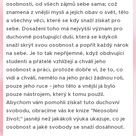
osobnosti, od všech zájmů sebe sama; což
znamená z vnější mysli a jejích obav o svět, tělo
a všechny věci, které se kdy snaží získat pro
sebe. Dosažení toho má nejvyšší význam pro
duchovně postupující duši, která se kdykoli
snaží skrýt svou osobnost a popřít každý nárok
na sebe. Je to tak nepříjemné, když obdivující
studenti a přátelé vzhlížejí a chválí jeho
osobnost a práci, protože dobře ví, že to, co
vidí a chválí, nemělo na jeho práci žádnou roli,
pouze jeho ruce - jeho tělo a vnější já bylo
pouze nástrojem, který k tomu použil.
Abychom vám pomohli získat tuto duchovní
svobodu, obracíme vás ke knize "Neosobní
život;" jasněji než jakákoli výuka ukazuje, co je
osobnost a jaké svobody se snaží dosáhnout.