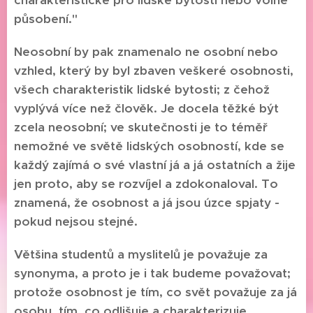
charakteristické pro lidské bytosti nebo volné
působení."
Neosobní by pak znamenalo ne osobní nebo
vzhled, který by byl zbaven veškeré osobnosti,
všech charakteristik lidské bytosti; z čehož
vyplývá více než člověk. Je docela těžké být
zcela neosobní; ve skutečnosti je to téměř
nemožné ve světě lidských osobností, kde se
každý zajímá o své vlastní já a já ostatních a žije
jen proto, aby se rozvíjel a zdokonaloval. To
znamená, že osobnost a já jsou úzce spjaty -
pokud nejsou stejné.
Většina studentů a myslitelů je považuje za
synonyma, a proto je i tak budeme považovat;
protože osobnost je tím, co svět považuje za já
osobu, tím, co odlišuje a charakterizuje