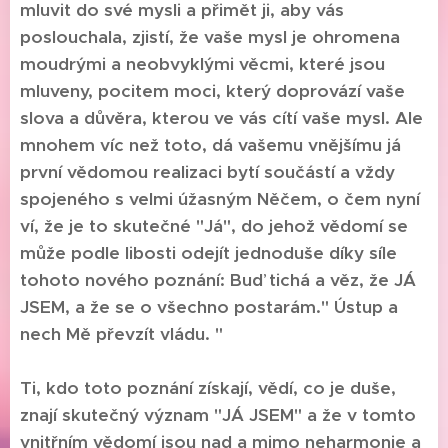
mluvit do své mysli a přimět ji, aby vás
poslouchala, zjistí, že vaše mysl je ohromena
moudrými a neobvyklými věcmi, které jsou
mluveny, pocitem moci, který doprovází vaše
slova a důvěra, kterou ve vás cítí vaše mysl. Ale
mnohem víc než toto, dá vašemu vnějšímu já
první vědomou realizaci bytí součástí a vždy
spojeného s velmi úžasným Něčem, o čem nyní
ví, že je to skutečné "Já", do jehož vědomí se
může podle libosti odejít jednoduše díky síle
tohoto nového poznání: Buď tichá a věz, že JÁ
JSEM, a že se o všechno postarám." Ústup a
nech Mě převzít vládu. "
Ti, kdo toto poznání získají, vědí, co je duše,
znají skutečný význam "JÁ JSEM" a že v tomto
vnitřním vědomí jsou nad a mimo neharmonie a