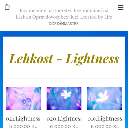
Rovnocenné partnerství, Bezpodmínečná
Láska a Opravdovost bez iluzí ...tested by Life
DOREÁNMASTER
Lehkost - Lightness
021.Lightness
020.Lightness
019.Lightness
5 000,00
Kč
6 000,00
Kč
6 000,00
Kč