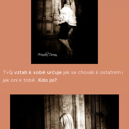
Tvůj
vztah k sobě určuje
jak se chováš k ostatním i
jak oni k tobě...
Kdo jsi?