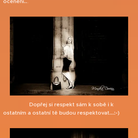
ocenění..
.
Dopřej si respekt sám k sobě i k
ostatním a ostatní tě budou respektovat...:-)