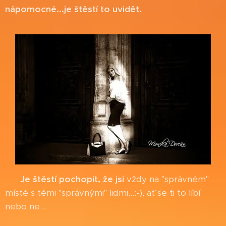
nápomocné...je štěstí to uvidět.
Je štěstí pochopit, že jsi
vždy na "správném"
místě s těmi "správnými" lidmi...:-), ať se ti to líbí
nebo ne...