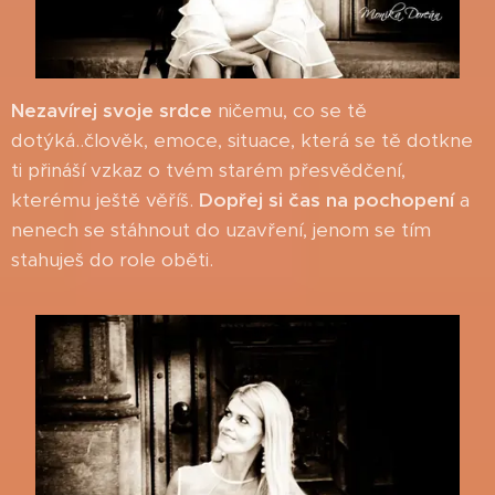
Nezavírej svoje srdce
ničemu, co se tě
dotýká..člověk, emoce, situace, která se tě dotkne
ti přináší vzkaz o tvém starém přesvědčení,
kterému ještě věříš.
Dopřej si čas na pochopení
a
nenech se stáhnout do uzavření, jenom se tím
stahuješ do role oběti.