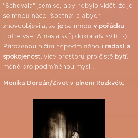
"Schovala" jsem se, aby nebylo vidět, že je
se mnou něco "špatně" a abych
znovuobjevila, že
je
se mnou
v pořádku
úplně vše...A našla svůj dokonalý švih...:-)
Přirozenou ničím nepodmíněnou
radost a
spokojenost,
více prostoru pro čisté
bytí
,
méně pro podmíněnou mysl...
Monika Doreán/Život v plném Rozkvětu