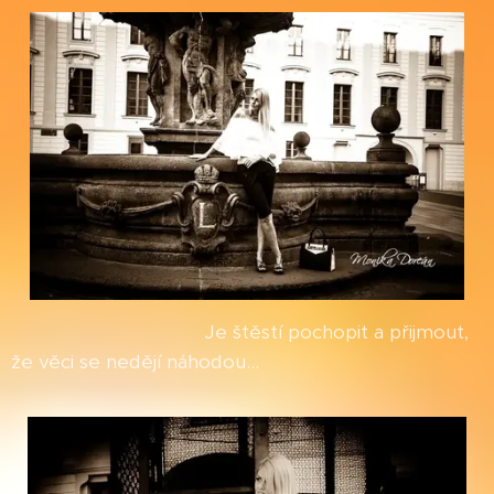
Je štěstí pochopit a přijmout,
že věci se nedějí náhodou...