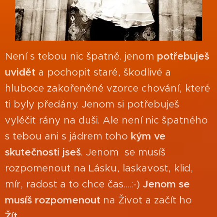
Není s tebou nic špatně. jenom
potřebuješ
uvidět
a pochopit staré, škodlivé a
hluboce zakořeněné vzorce chování, které
ti byly předány. Jenom si potřebuješ
vyléčit rány na duši. Ale není nic špatného
s tebou ani s jádrem toho
kým ve
skutečnosti jseš
. Jenom se musíš
rozpomenout na Lásku, laskavost, klid,
mír, radost a to chce čas....:-)
Jenom
se
musíš rozpomenout
na Život a začít ho
Žít...