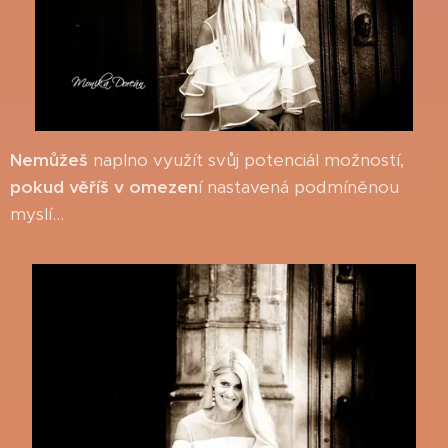
Nemůžeš
naplno využít svůj potenciál možností,
pokud věříš v omezen
í nastavená podmíněnou
myslí...