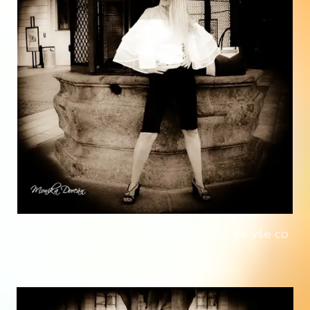
Je štěstí pochopit, že vše co
se ti "děje" můžeš změnit...