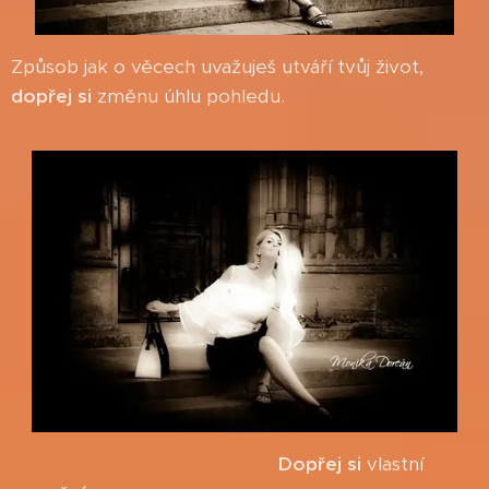
Způsob jak o věcech uvažuješ utváří tvůj život,
dopřej si
změnu úhlu pohledu.
Dopřej si
vlastní