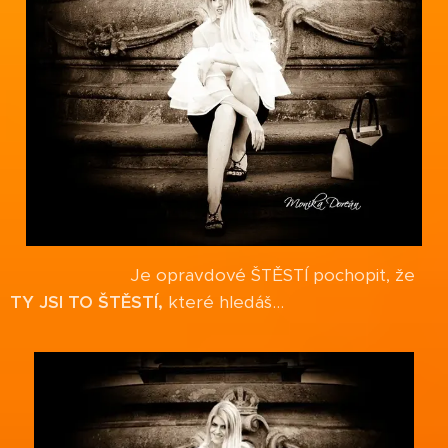
Je opravdové ŠTĚSTÍ pochopit, že
Í,
které hledáš...
TY JSI TO ŠTĚST