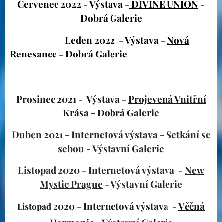
Červenec 2022 - Výstava -
DIVINE UNION
-
Dobrá Galeri
e
Leden 2022 - Výstava -
Nová
Renesance
- Dobrá Galerie
Prosinec 2021 - Výstava -
Projevená Vnitřní
Krása
- Dob
rá Galerie
Duben 2021 - Internetová výstava -
Setkání se
sebou
- Výstavní Galerie
Listopad 2020 - Internetová výstava -
New
Mystic Prague
- Výstavní Galerie
2020
- Internetová výstava -
Věčná
Listopad