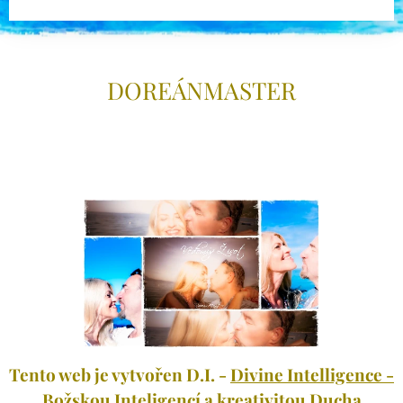
DOREÁNMAS
TER
Tento web je vytvořen D.I. -
Divine Intelligence -
Božskou Inteligenc
í a kreativitou Ducha