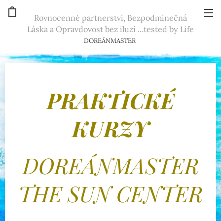
Rovnocenné partnerství, Bezpodmínečná
Láska a Opravdovost bez iluzí ...tested by Life
DOREÁNMASTER
PRAKTICKÉ
KURZY
DOREÁNMASTER
THE SUN CENTER