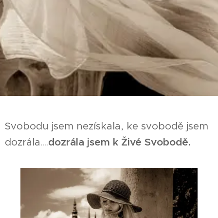
.
Svobodu jsem nezískala, ke svobodě jsem
dozrála....
dozrála jse
m k
Živé Svobodě.