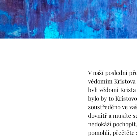
V naší poslední př
vědomím Kristova uč
byli vědomi Krista
bylo by to Kristov
soustředěno ve vaš
dovnitř a musíte se 
nedokáží pochopit,
pomohli, přečtěte 