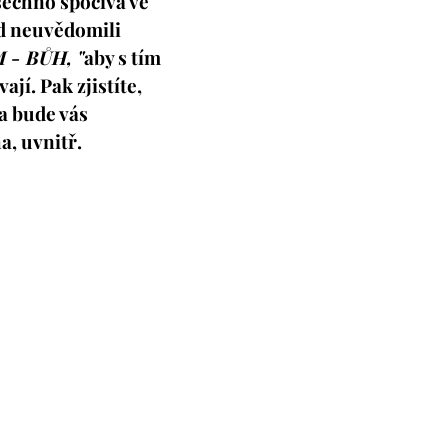
šechno spočívá ve
d neuvědomili
 - BŮH, "
aby s tím
jí. Pak zjistíte,
 a bude vás
a, uvnitř.