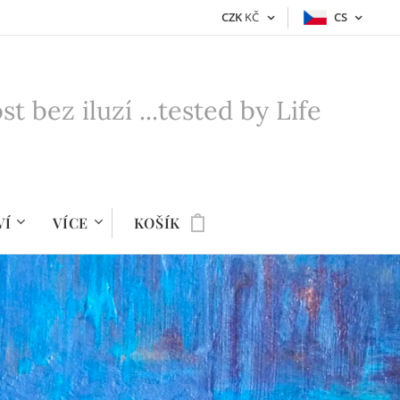
CZK
KČ
CS
bez iluzí ...tested by Life
VÍ
VÍCE
KOŠÍK