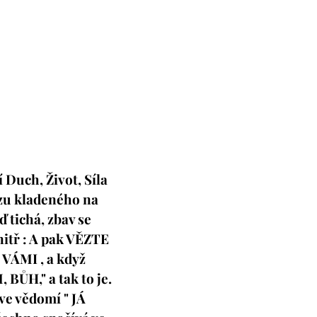
í Duch, Život, Síla
azu kladeného na
ď tichá, zbav se
itř : A pak VĚZTE
VÁMI , a když
BŮH," a tak to je.
 ve vědomí " JÁ