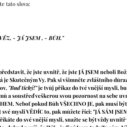
e tato slova:
VĚZ, - JÁ JSEM , - BŮH."
ředstavit, že jste uvnitř, že jste JÁ JSEM neboli Bož
rá je Skutečným Vy. Pak si všimněte zvláštního důr
lov.
"Buď tichý!"
je tvůj příkaz do tvé vnější mysli, bu
emů a soustřeď veškerou svou pozornost na sebe uvn
OHEM. Neboť pokud Bůh VŠECHNO JE, pak musí být 
vé mysli VĚDÍC to, pak můžete říci: "JÁ SÁM JSEM, 
 říkáte do své vnější mysli, snažte se být vždy uvnitř