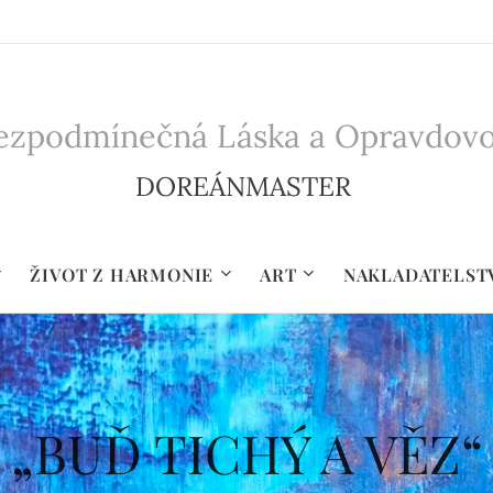
zpodmínečná Láska a Opravdovost 
DOREÁNMASTER
ŽIVOT Z HARMONIE
ART
NAKLADATELST
„BUĎ TICHÝ A VĚZ“