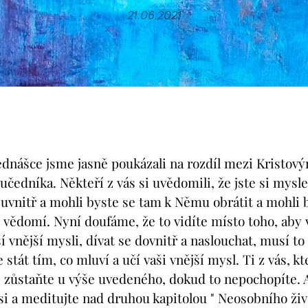
21.06.2021
ednášce jsme jasně poukázali na rozdíl mezi Kristo
edníka. Někteří z vás si uvědomili, že jste si mysleli
 uvnitř a mohli byste se tam k Němu obrátit a mohli b
o vědomí. Nyní doufáme, že to vidíte místo toho, aby
í vnější mysli, dívat se dovnitř a naslouchat, musí t
stát tím, co mluví a učí vaši vnější mysl. Ti z vás, kte
 zůstaňte u výše uvedeného, dokud to nepochopíte. A
si a meditujte nad druhou kapitolou " Neosobního živo