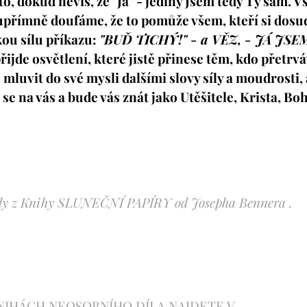
, dokud nevíš, že "Já" - jediný Jsem tedy Ty sám. V
přímně doufáme, že to pomůže všem, kteří si dosu
kou sílu příkazu:
"BUĎ TICHÝ!" - a VĚZ, - JÁ JSEM
ijde osvětlení, které jistě přinese těm, kdo přetrváva
 mluvit do své mysli dalšími slovy síly a moudrosti,
se na vás a bude vás znát jako Utěšitele, Krista, Boh
itoly z Knihy SLUNEČNÍ PAPÍRY od Josepha Bennera .
KNIHÁCH NEOSOBNÍHO DÍLA NAJDETE V