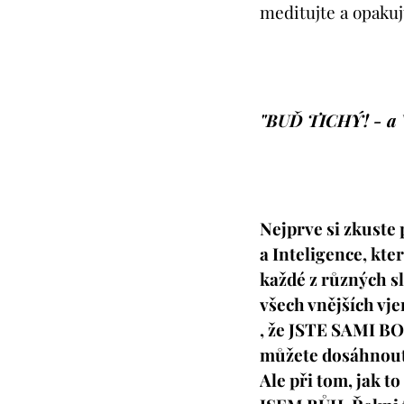
meditujte a opakujt
"BUĎ TICHÝ! - a 
Nejprve si zkuste p
a Inteligence, kte
každé z různých s
všech vnějších vj
, že JSTE SAMI B
můžete dosáhnout s
Ale při tom, jak to