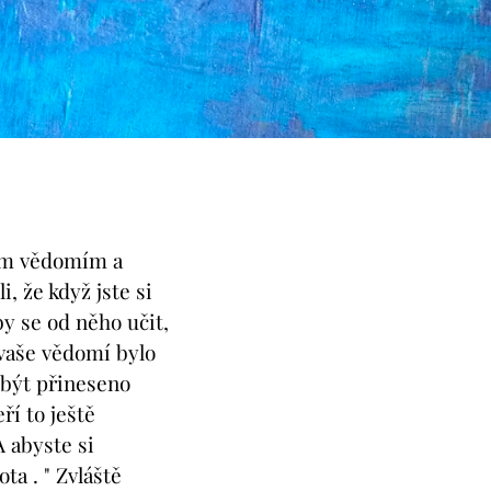
vým vědomím a
, že když jste si
y se od něho učit,
 vaše vědomí bylo
o být přineseno
ří to ještě
 abyste si
ta . " Zvláště