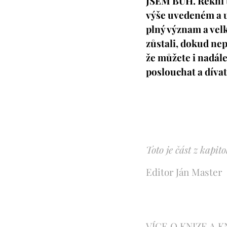
JSEM BŮH. Řekni to
výše uvedeném a u
plný význam a vel
zůstali, dokud nepř
že můžete i nadále
poslouchat a dívat 
Toto je část z kap
Editor Ján Master
VÍCE O KNIZE A 