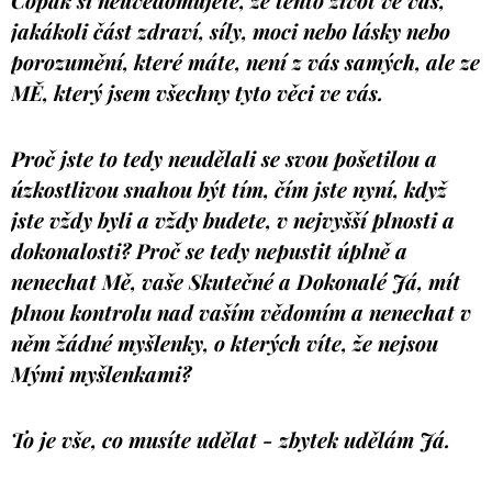
Copak si neuvědomujete, že tento život ve vás,
jakákoli část zdraví, síly, moci nebo lásky nebo
porozumění, které máte, není z vás samých, ale ze
MĚ, který jsem všechny tyto věci ve vás.
Proč jste to tedy neudělali se svou pošetilou a
úzkostlivou snahou být tím, čím jste nyní, když
jste vždy byli a vždy budete, v nejvyšší plnosti a
dokonalosti? Proč se tedy nepustit úplně a
nenechat Mě, vaše Skutečné a Dokonalé Já, mít
plnou kontrolu nad vaším vědomím a nenechat v
něm žádné myšlenky, o kterých víte, že nejsou
Mými myšlenkami?
To je vše, co musíte udělat - zbytek udělám Já.