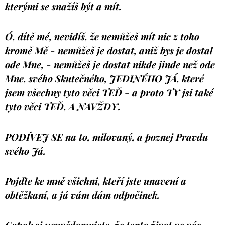
kterými se snažíš být a mít.
Ó, dítě mé, nevidíš, že nemůžeš mít nic z toho
kromě Mě - nemůžeš je dostat, aniž bys je dostal
ode Mne, - nemůžeš je dostat nikde jinde než ode
Mne, svého Skutečného, JEDINÉHO JÁ, které
jsem všechny tyto věci TEĎ - a proto TY jsi také
tyto věci TEĎ, A NAVŽDY.
PODÍVEJ SE na to, milovaný, a poznej Pravdu
svého Já.
Pojďte ke mně všichni, kteří jste unavení a
obtěžkaní, a já vám dám odpočinek.