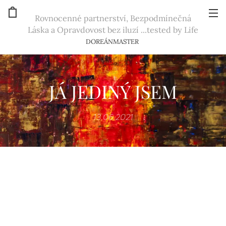
Rovnocenné partnerství, Bezpodmínečná
Láska a Opravdovost bez iluzí ...tested by Life
DOREÁNMASTER
JÁ JEDINÝ JSEM
13.06.2021