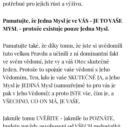
potřebné pro jejich růst a výživu.
Pamatujte, že Jedna Mysl je ve VÁS - JE TO VAŠE
MYSL - protože existuje pouze Jedna Mysl.
Pamatujte také, že díky tomu, že jste si uvědomili
tuto velkou Pravdu a učinili z ní dominantní fakt
ve svém vědomí, jste vy a váš Otec skutečně
Jeden. Protože to spojuje vaše vědomí s Jeho
Vědomím, Ten, kdo je vaše SKUTEČNÉ JA, a Jeho
Mysl je JEDINÁ Mysl (samozřejmě to pro vás je
pak v Jeho Vědomí); a proto JSTE vše, čím je, a
VŠECHNO, CO ON MÁ, JE VAŠE.
Jakmile tomu UVĚŘITE - jakmile to POZNÁTE,
budete navždy osvobozeni od VŠECH nedostatků