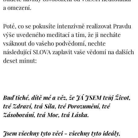
a omezení.
Poté, co se pokusíte intenzivně realizovat Pravdu
výše uvedeného meditací a tím, že ji necháte
vsáknout do vašeho podvědomí, nechte
následující SLOVA zaplavit vaše vědomí na dalších
deset minut:
Buď tiché, dítě mé a věz, že JÁ JSEM tvůj Život,
tvé Zdraví, tvá Síla, tvé Porozumění, tvé
Zásobování, tvá Moc, tvá Láska.
Jsem všechny tyto věci - všechny tyto ideály,