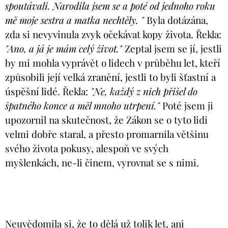
spoutávali. Narodila jsem se a poté od jednoho roku
mě moje sestra a matka nechtěly. "
Byla dotázána,
zda si nevyvinula zvyk očekávat kopy života. Řekla:
"Ano, a já je mám celý život."
Zeptal jsem se jí, jestli
by mi mohla vyprávět o lidech v průběhu let, kteří
způsobili její velká zranění, jestli to byli šťastní a
úspěšní lidé. Řekla:
"Ne, každý z nich přišel do
špatného konce a měl mnoho utrpení."
Poté jsem ji
upozornil na skutečnost, že Zákon se o tyto lidi
velmi dobře staral, a přesto promarnila většinu
svého života pokusy, alespoň ve svých
myšlenkách, ne-li činem, vyrovnat se s nimi.
Neuvědomila si, že to dělá už tolik let, ani