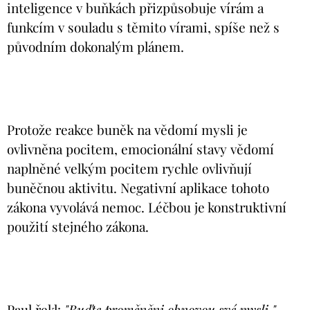
inteligence v buňkách přizpůsobuje vírám a
funkcím v souladu s těmito vírami, spíše než s
původním dokonalým plánem.
Protože reakce buněk na vědomí mysli je
ovlivněna pocitem, emocionální stavy vědomí
naplněné velkým pocitem rychle ovlivňují
buněčnou aktivitu. Negativní aplikace tohoto
zákona vyvolává nemoc. Léčbou je konstruktivní
použití stejného zákona.
Paul řekl:
"Buďte proměněni obnovou své mysli."