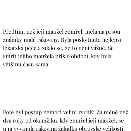
Předtím, než její manžel zemřel, měla na prsou
známky malé rakoviny. Byla poskytnuta nejlepší
lékařská péče a zdálo se, že to není vážné. Se
smrtí jejího manžela přišlo období, kdy byla
většinu času sama.
Poté byl postup nemoci velmi rychlý. Za méně než
dva roky od okamžiku, kdy zemřel její manžel, se
u ní vyvinula rakovina žaludku obrovské velikosti.