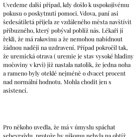
Uvedeme další případ, kdy došlo k uspokojivému
pokusu o poskytnutí pomoci. Vdova, paní asi
šedesátiletá přijela ze vzdáleného města navštívit
příbuzného, který pobýval poblíž nás. Lékaři jí
řekli, že má rakovinu a že nemohou nabídnout
žádnou naději na uzdravení. Případ pokročil tak,
že uremická otrava ( uremie je stav vysoké hladiny
močoviny v krvi) již nastala natolik, že jedna noha
a rameno byly oteklé nejméně o dvacet procent
nad normální hodnotu. Mohla chodit jen s
asistencí.
Pro někoho uvedla, že má v úmyslu spáchat
sebevraždu, protože by nikomu nebyla na obtíž.