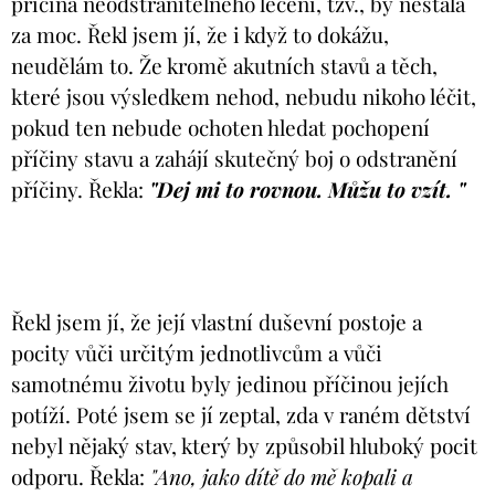
příčina neodstranitelného léčení, tzv., by nestála
za moc. Řekl jsem jí, že i když to dokážu,
neudělám to. Že kromě akutních stavů a těch,
které jsou výsledkem nehod, nebudu nikoho léčit,
pokud ten nebude ochoten hledat pochopení
příčiny stavu a zahájí skutečný boj o odstranění
příčiny. Řekla:
"Dej mi to rovnou. Můžu to vzít. "
Řekl jsem jí, že její vlastní duševní postoje a
pocity vůči určitým jednotlivcům a vůči
samotnému životu byly jedinou příčinou jejích
potíží. Poté jsem se jí zeptal, zda v raném dětství
nebyl nějaký stav, který by způsobil hluboký pocit
odporu. Řekla:
"Ano, jako dítě do mě kopali a