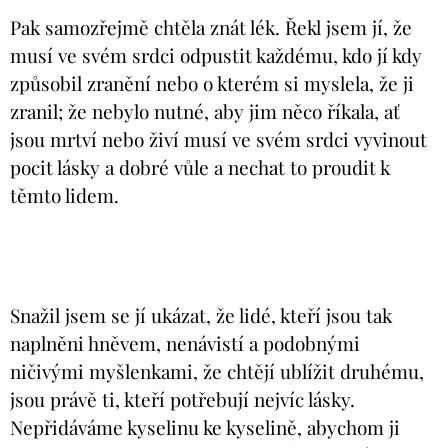
Pak samozřejmě chtěla znát lék. Řekl jsem jí, že
musí ve svém srdci odpustit každému, kdo jí kdy
způsobil zranění nebo o kterém si myslela, že ji
zranil; že nebylo nutné, aby jim něco říkala, ať
jsou mrtví nebo živí musí ve svém srdci vyvinout
pocit lásky a dobré vůle a nechat to proudit k
těmto lidem.
Snažil jsem se jí ukázat, že lidé, kteří jsou tak
naplněni hněvem, nenávistí a podobnými
ničivými myšlenkami, že chtějí ublížit druhému,
jsou právě ti, kteří potřebují nejvíc lásky.
Nepřidáváme kyselinu ke kyselině, abychom ji