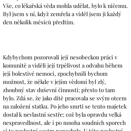
Vše, co lékařská věda mohla udělat, bylo k ničemu.
Byl jsem s ní, když zemřela a viděl jsem ji každý
den několik měsíců předtím.
Kdybychom pozorovali její nesobeckou práci v
komunitě a viděli její trpělivost a odvahu během
její bolestivé nemoci, zpochybnili bychom
možnost, že někde v jejím vědomí byl zlý,
zhoubný stav duševní činnosti; přesto to tam
bylo. Zdá se, že jako dítě pracovala se svým otcem
na založení statku. Po jeho smrti se tento majetek
dostal k nevlastní sestře; což byla opravdu velká
nespravedlnost, ale i po mnoha soudních sporech
si to nevlastní sestra ponechala. U této nevlastní