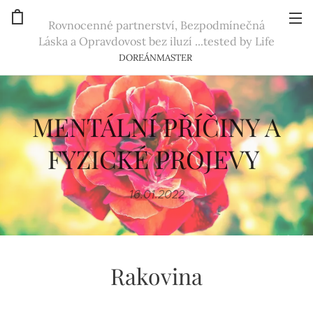
Rovnocenné partnerství, Bezpodmínečná
Láska a Opravdovost bez iluzí ...tested by Life
DOREÁNMASTER
MENTÁLNÍ PŘÍČINY A
FYZICKÉ PROJEVY
16.01.2022
Rakovina