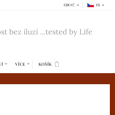
CZK
KČ
CS
bez iluzí ...tested by Life
VÍ
VÍCE
KOŠÍK