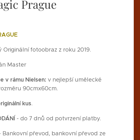
agic Prague
RAGUE
Originální fotoobraz z roku 2019.
Ján Master
e v rámu Nielsen:
v nejlepší umělecké
o rozměru 90cmx60cm.
riginální kus
.
ODÁNÍ
- do 7 dnů od potvrzení platby.
- Bankovní převod, bankovní převod ze