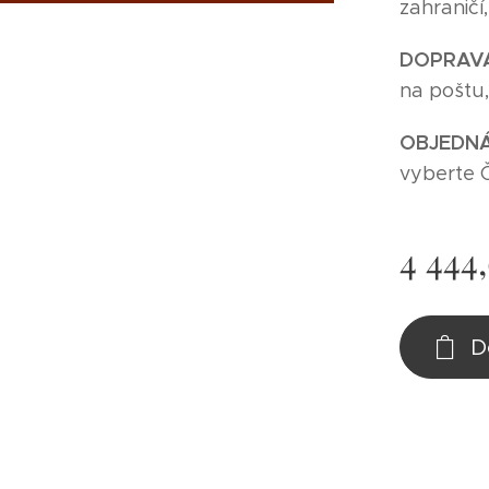
zahraničí
DOPRAV
na poštu
O
BJEDNÁ
vyberte 
4 444
D