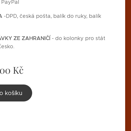
, PayPal
A
-
DPD, česká pošta, balík do ruky, balík
,
VKY ZE ZAHRANIČÍ
- do kolonky pro stát
Česko.
,00
Kč
o košíku