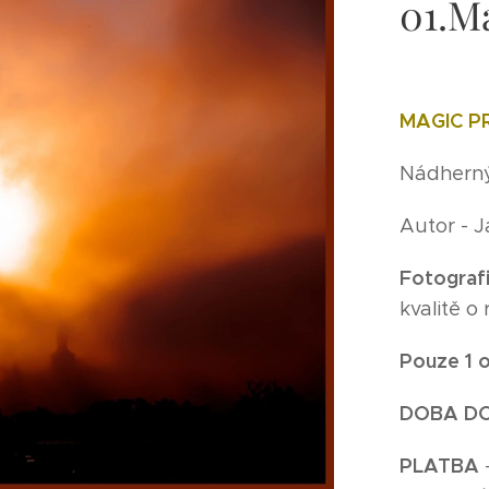
01.M
MAGIC P
Nádherný 
Autor - 
Fotografi
kvalitě 
Pouze 1 o
DOBA D
P
LATBA