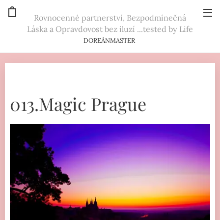
Rovnocenné partnerství, Bezpodmínečná
Láska a Opravdovost bez iluzí ...tested by Life
DOREÁNMASTER
013.Magic Prague