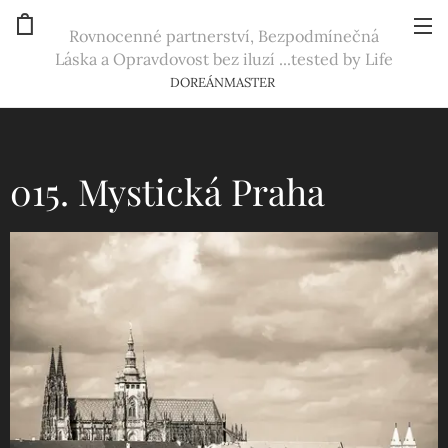
Rovnocenné partnerství, Bezpodmínečná
Láska a Opravdovost bez iluzí ...tested by Life
DOREÁNMASTER
015. Mystická Praha