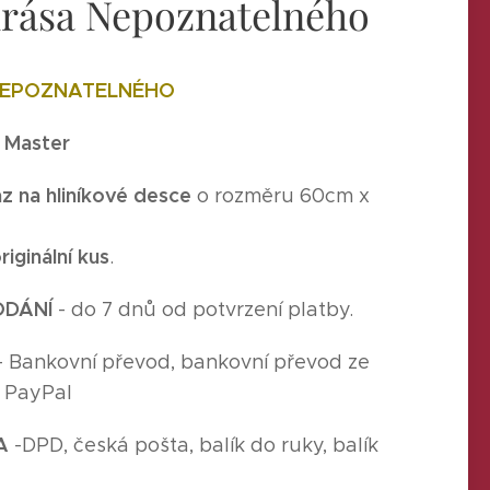
Krása Nepoznatelného
NEPOZNATELNÉHO
n Master
z na hliníkové desce
o rozměru 60cm x
riginální kus
.
ODÁNÍ
- do 7 dnů od potvrzení platby.
- Bankovní převod, bankovní převod ze
, PayPal
A
-
DPD, česká pošta, balík do ruky, balík
,