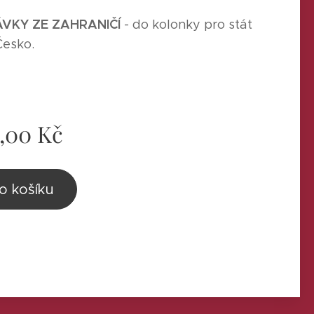
VKY ZE ZAHRANIČÍ
- do kolonky pro stát
Česko.
,00
Kč
o košíku