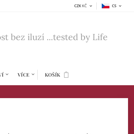
CZK
KČ
CS
bez iluzí ...tested by Life
VÍ
VÍCE
KOŠÍK