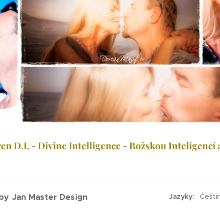
en D.I. -
Divine Intelligence - Božskou Inteligenc
í
 Jan Master Design
Jazyky
Češti