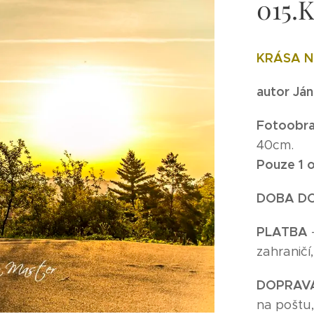
015.
KRÁSA 
autor Já
Fotoobra
40cm.
Pouze 1 o
DOBA D
P
LATBA
zahraničí
DOPRAV
na poštu