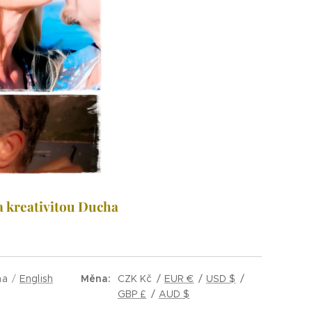
 a kreativitou Ducha
na
English
Měna
CZK Kč
EUR €
USD $
GBP £
AUD $