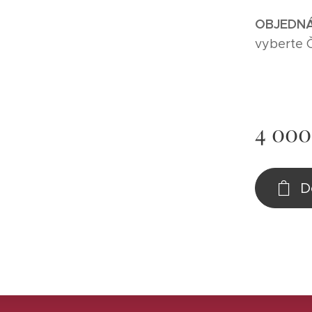
O
BJEDNÁ
vyberte 
4 000
D