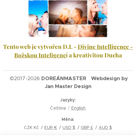
Tento web je vytvořen D.I. -
Divine Intelligence -
Božskou Inteligenc
í a kreativitou Ducha
©
2017-2026
DOREÁNMASTER Webdesign by
Jan Master Design
Jazyky
Čeština
English
Měna
CZK Kč
EUR €
USD $
GBP £
AUD $