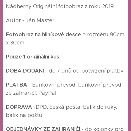
Nádherný Originální fotoobraz z roku 2019.
Autor - Ján Master
Fotoobraz na hliníkové desce
o rozměru 90cm
x 30cm.
Pouze 1 originální kus
.
DOBA DODÁNÍ
- do 7 dnů od potvrzení platby.
P
LATBA
- Bankovní převod, bankovní převod
ze zahraničí, PayPal
DOPRAVA
-
DPD, česká pošta, balík do ruky,
balík na poštu,
O
BJEDNÁVKY ZE ZAHRANIČÍ
- do kolonky pro