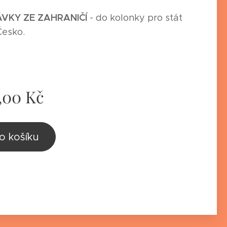
VKY ZE ZAHRANIČÍ
- do kolonky pro stát
Česko.
,00
Kč
o košíku