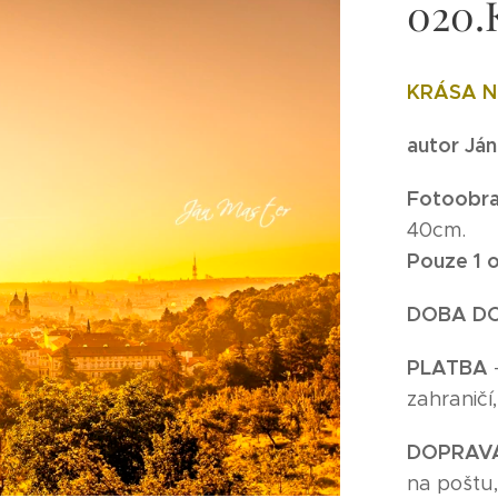
020.
KRÁSA 
autor Já
Fotoobra
40cm.
Pouze 1 o
DOBA D
P
LATBA
zahraničí
DOPRAV
na poštu