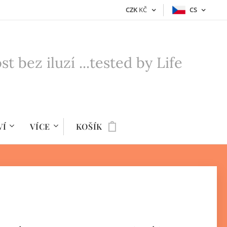
CZK
KČ
CS
bez iluzí ...tested by Life
VÍ
VÍCE
KOŠÍK