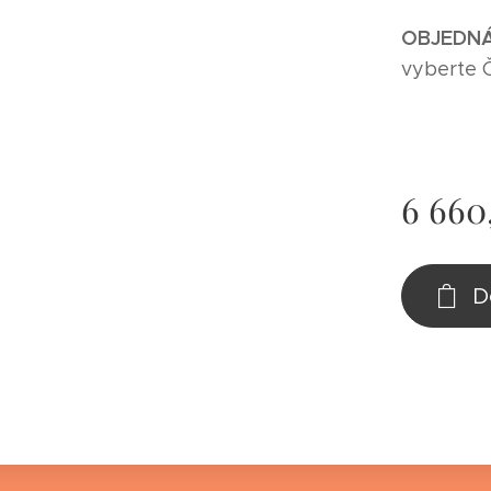
O
BJEDNÁ
vyberte 
6 660
D