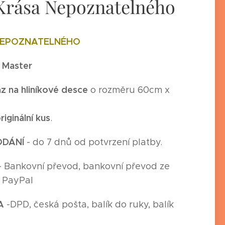
Krása Nepoznatelného
NEPOZNATELNÉHO
n Master
z na hliníkové desce
o rozměru 60cm x
riginální kus
.
ODÁNÍ
- do 7 dnů od potvrzení platby.
- Bankovní převod, bankovní převod ze
, PayPal
A
-
DPD, česká pošta, balík do ruky, balík
,