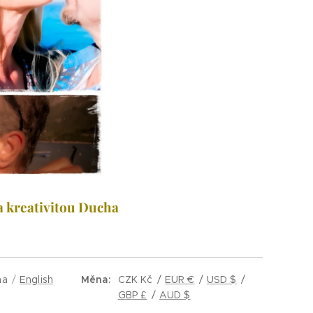
 a kreativitou Ducha
na
English
Měna
CZK Kč
EUR €
USD $
GBP £
AUD $