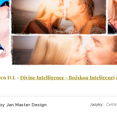
en D.I. -
Divine Intelligence - Božskou Inteligenc
í
 Jan Master Design
Jazyky
Češti