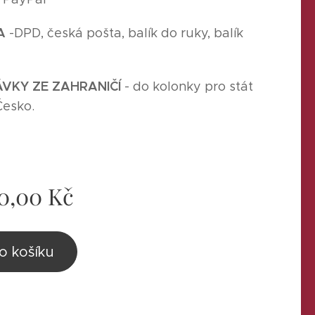
A
-
DPD, česká pošta, balík do ruky, balík
,
VKY ZE ZAHRANIČÍ
- do kolonky pro stát
Česko.
0,00
Kč
o košíku