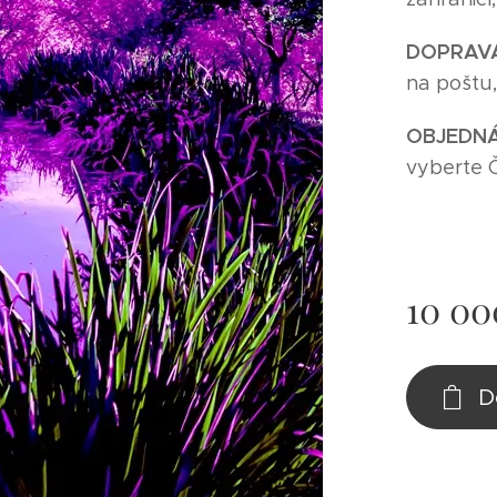
DOPRAV
na poštu
O
BJEDNÁ
vyberte 
10 00
D