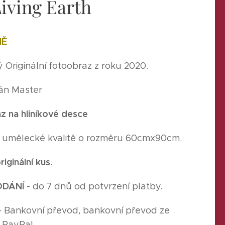
Living Earth
MĚ
Originální fotoobraz z roku 2020.
Ján Master
z na hliníkové desce
ší umělecké kvalitě o rozměru 60cmx90cm.
riginální kus
.
ODÁNÍ
- do 7 dnů od potvrzení platby.
- Bankovní převod, bankovní převod ze
, PayPal