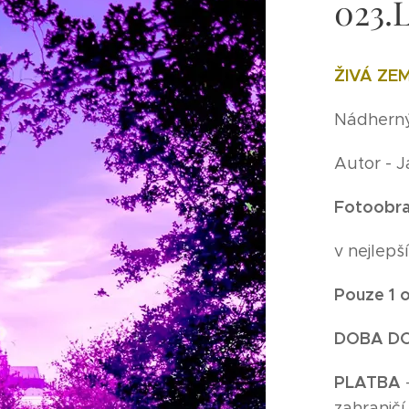
023.
ŽIVÁ ZE
Nádherný 
Autor - 
Fotoobra
v nejlep
Pouze 1 o
DOBA D
P
LATBA
zahraničí