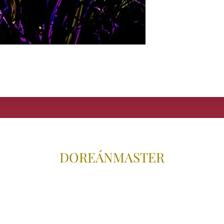
DOREÁNMAS
TER