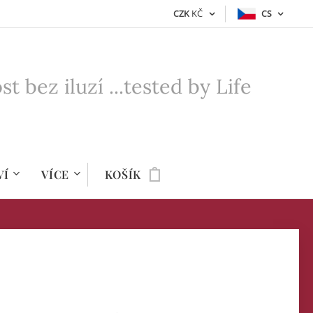
CZK
KČ
CS
bez iluzí ...tested by Life
VÍ
VÍCE
KOŠÍK