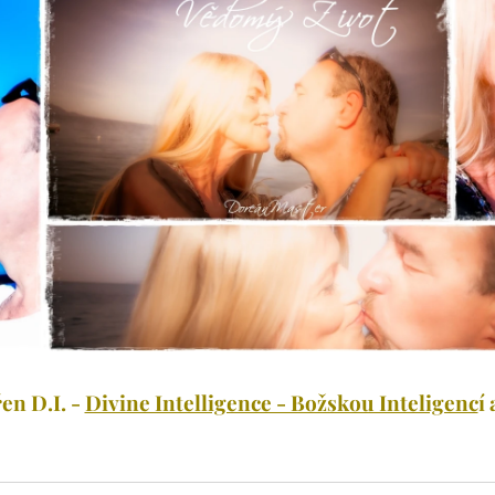
en D.I. -
Divine Intelligence - Božskou Inteligenc
í