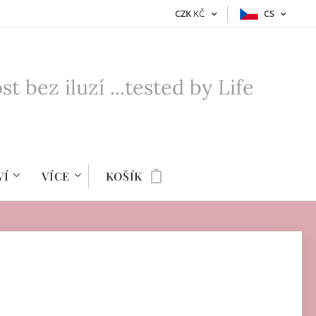
CZK
KČ
CS
bez iluzí ...tested by Life
VÍ
VÍCE
KOŠÍK