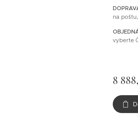
DOPRAV
na poštu
O
BJEDNÁ
vyberte 
8 888
D