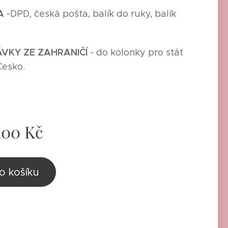
A
-
DPD, česká pošta, balík do ruky, balík
,
VKY ZE ZAHRANIČÍ
- do kolonky pro stát
Česko.
,00
Kč
o košíku