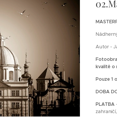
02.M
MASTERP
Nádherný 
Autor - 
Fotoobra
kvalitě o
Pouze 1 o
DOBA D
P
LATBA
zahraničí