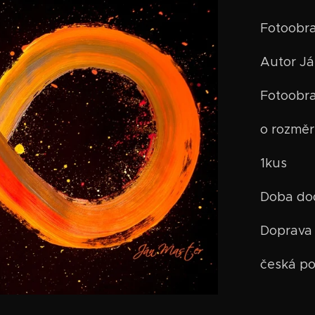
Fotoobra
Autor Já
Fotoobra
o rozmě
1kus
Doba dod
Doprava 
česká poš