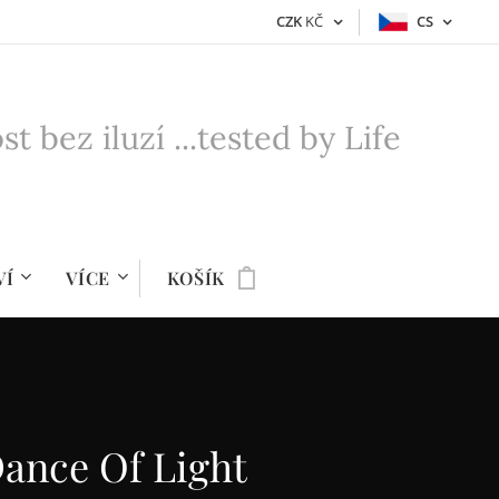
CZK
KČ
CS
bez iluzí ...tested by Life
VÍ
VÍCE
KOŠÍK
Dance Of Light