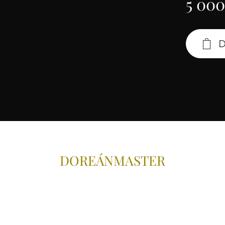
5 000
D
DOREÁNMAS
TER