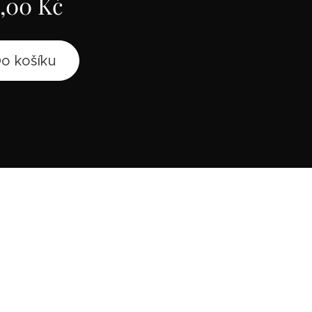
,00
Kč
o košíku