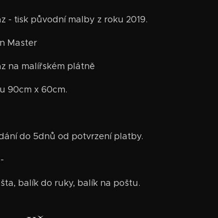
z - tisk původní malby z roku 2019.
n Master
z na malířském plátně
ru 90cm x 60cm.
ání do 5dnů od potvrzení platby.
-
ta, balík do ruky, balík na poštu.