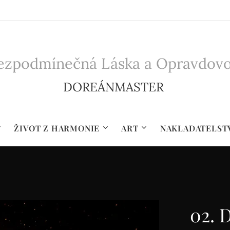
zpodmínečná Láska a Opravdovost 
DOREÁNMASTER
ŽIVOT Z HARMONIE
ART
NAKLADATELST
02. 