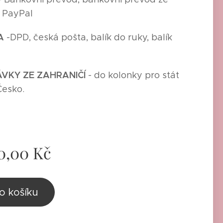
, PayPal
A
-
DPD, česká pošta, balík do ruky, balík
,
VKY ZE ZAHRANIČÍ
- do kolonky pro stát
Česko.
0,00
Kč
o košíku