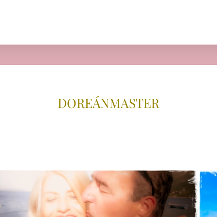
DOREÁNMAS
TER