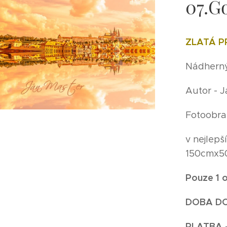
07.G
ZLATÁ 
Nádherný 
Autor - 
Fotoobra
v nejlepš
150cmx5
Pouze 1 o
DOBA D
P
LATBA