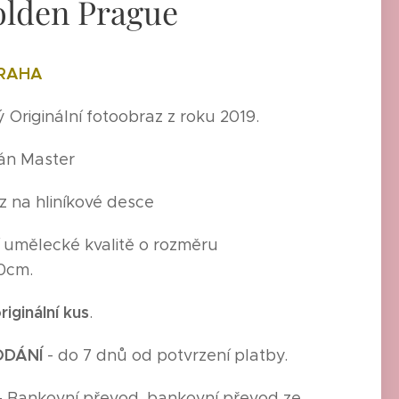
olden Prague
PRAHA
Originální fotoobraz z roku 2019.
Ján Master
z na hliníkové desce
í umělecké kvalitě o rozměru
0cm.
riginální kus
.
ODÁNÍ
- do 7 dnů od potvrzení platby.
- Bankovní převod, bankovní převod ze