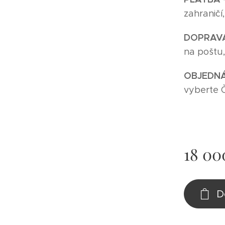
zahraničí
DOPRAV
na poštu
O
BJEDNÁ
vyberte 
18 00
D