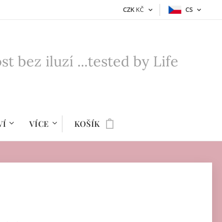
CZK
KČ
CS
bez iluzí ...tested by Life
VÍ
VÍCE
KOŠÍK