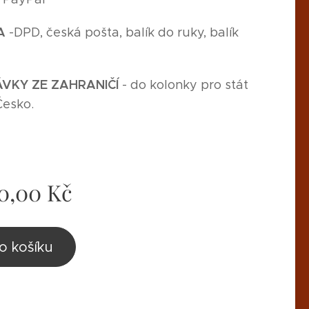
A
-
DPD, česká pošta, balík do ruky, balík
,
VKY ZE ZAHRANIČÍ
- do kolonky pro stát
Česko.
0,00
Kč
o košíku