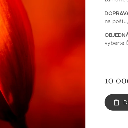
DOPRAV
na poštu
O
BJEDNÁ
vyberte 
10 00
D