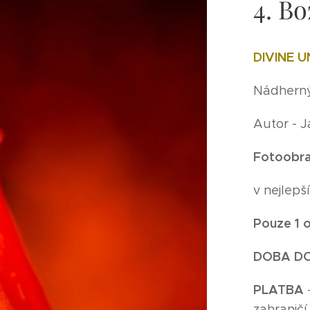
4. B
DIVINE U
Nádherný 
Autor - 
Fotoobra
v nejlep
Pouze 1 o
DOBA D
P
LATBA
zahraničí