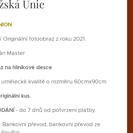
ožská Unie
NION
Originální fotoobraz z roku 2021.
Ján Master
z na hliníkové desce
ší umělecké kvalitě o rozměru 60cmx90cm.
riginální kus
.
ODÁNÍ
- do 7 dnů od potvrzení platby.
- Bankovní převod, bankovní převod ze
, PayPal