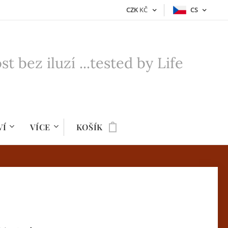
CZK
KČ
CS
bez iluzí ...tested by Life
VÍ
VÍCE
KOŠÍK