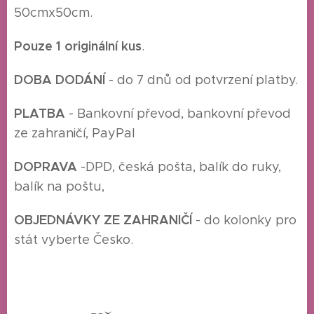
50cmx50cm.
Pouze 1 originální kus
.
DOBA DODÁNÍ
- do 7 dnů od potvrzení platby.
P
LATBA
- Bankovní převod, bankovní převod
ze zahraničí, PayPal
DOPRAVA
-
DPD, česká pošta, balík do ruky,
balík na poštu,
O
BJEDNÁVKY ZE ZAHRANIČÍ
- do kolonky pro
stát vyberte Česko.