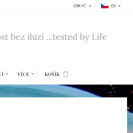
CZK
KČ
CS
bez iluzí ...tested by Life
VÍ
VÍCE
KOŠÍK