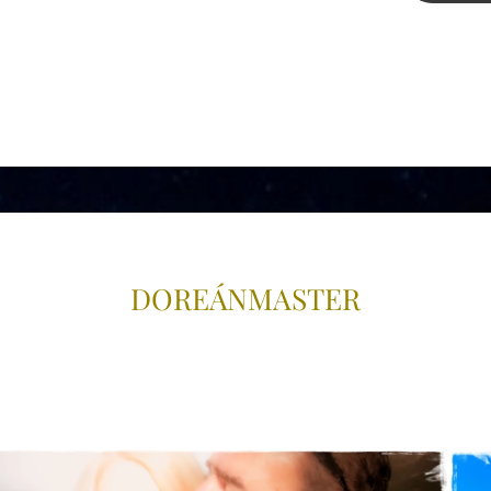
DOREÁNMAS
TER