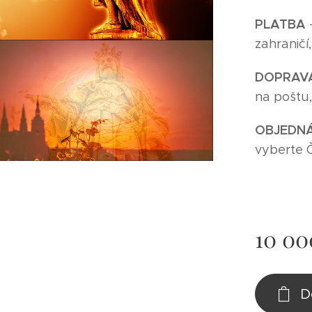
P
LATBA
zahraničí
DOPRAV
na poštu
O
BJEDNÁ
vyberte 
10 00
D