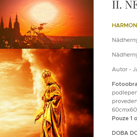
II. 
HARMONI
Nádherný 
Nádherný
Autor - 
Fotoobra
podlepen
provedení
60cmx6
Pouze 1 o
DOBA D