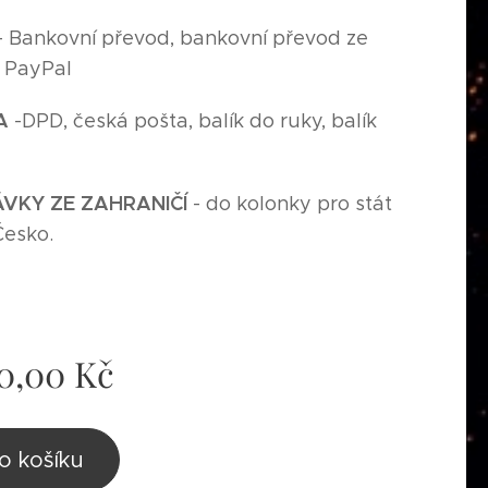
- Bankovní převod, bankovní převod ze
, PayPal
A
-
DPD, česká pošta, balík do ruky, balík
,
VKY ZE ZAHRANIČÍ
- do kolonky pro stát
Česko.
0,00
Kč
o košíku