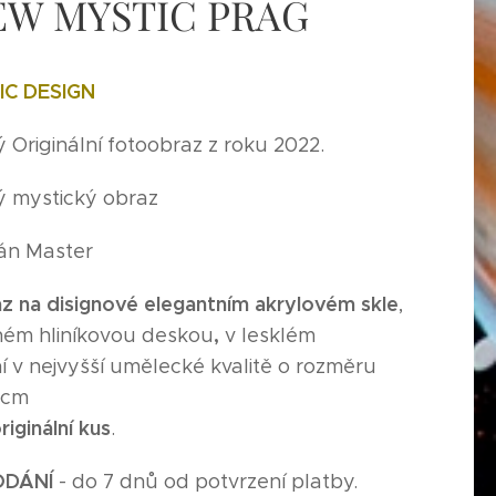
NEW MYSTIC PRAG
C DESIGN
Originální fotoobraz z roku 2022.
 mystický obraz
Ján Master
z na disignové elegantním akrylovém skle
,
,
ém hliníkovou deskou
v lesklém
 v nejvyšší umělecké kvalitě o rozměru
0cm
riginální kus
.
ODÁNÍ
- do 7 dnů od potvrzení platby.