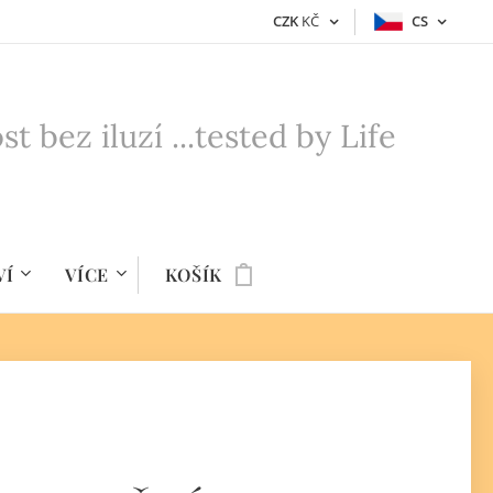
CZK
KČ
CS
bez iluzí ...tested by Life
VÍ
VÍCE
KOŠÍK