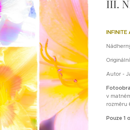
III.
INFINIT
Nádherný
Origináln
Autor - 
Fotoobra
v matném 
rozměru
Pouze 1 o