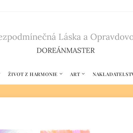
zpodmínečná Láska a Opravdovost 
DOREÁNMASTER
ŽIVOT Z HARMONIE
ART
NAKLADATELST