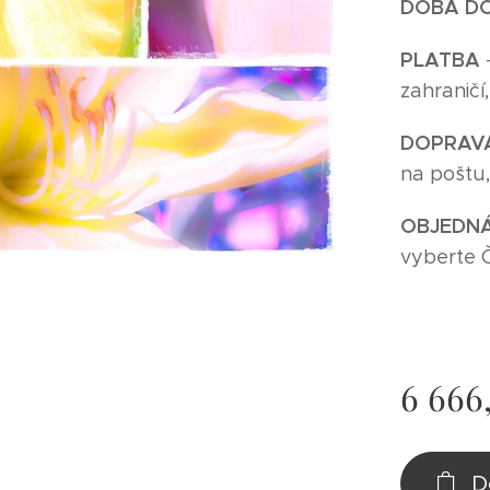
DOBA D
P
LATBA
zahraničí
DOPRAV
na poštu
O
BJEDNÁ
vyberte 
6 666
D