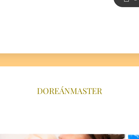
DOREÁNMAS
TER