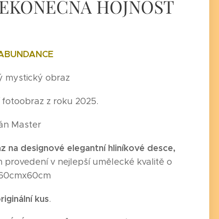
 NEKONEČNÁ HOJNOST
E ABUNDANCE
 mystický obraz
í fotoobraz z roku 2025.
Ján Master
z na designové elegantní hliníkové desce
,
provedení v nejlepší umělecké kvalitě o
 60cmx60cm
riginální kus
.