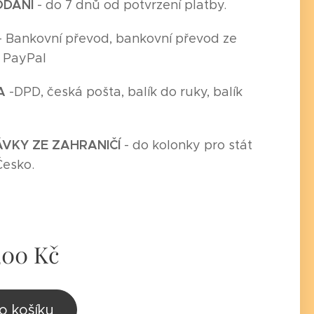
ODÁNÍ
- do 7 dnů od potvrzení platby.
- Bankovní převod, bankovní převod ze
, PayPal
A
-
DPD, česká pošta, balík do ruky, balík
,
VKY ZE ZAHRANIČÍ
- do kolonky pro stát
Česko.
,00
Kč
o košíku