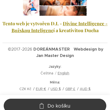
Tento web je vytvořen D.I. -
Divine Intelligence -
Božskou Inteligenc
í a kreativitou Ducha
©
2017-2026
DOREÁNMASTER Webdesign by
Jan Master Design
Jazyky
Čeština
English
Měna
CZK Kč
EUR €
USD $
GBP £
AUD $
Do košíku