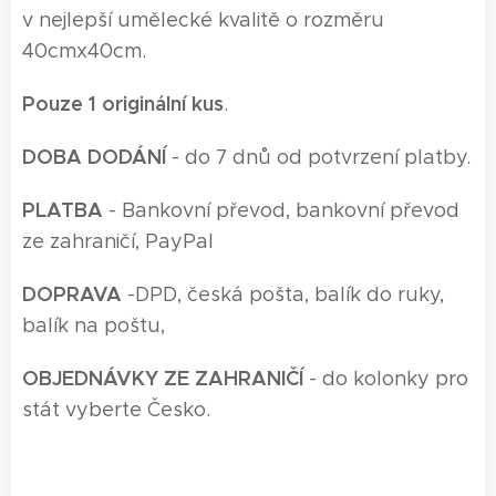
v nejlepší umělecké kvalitě o rozměru
40cmx40cm.
Pouze 1 originální kus
.
DOBA DODÁNÍ
- do 7 dnů od potvrzení platby.
P
LATBA
- Bankovní převod, bankovní převod
ze zahraničí, PayPal
DOPRAVA
-
DPD, česká pošta, balík do ruky,
balík na poštu,
O
BJEDNÁVKY ZE ZAHRANIČÍ
- do kolonky pro
stát vyberte Česko.