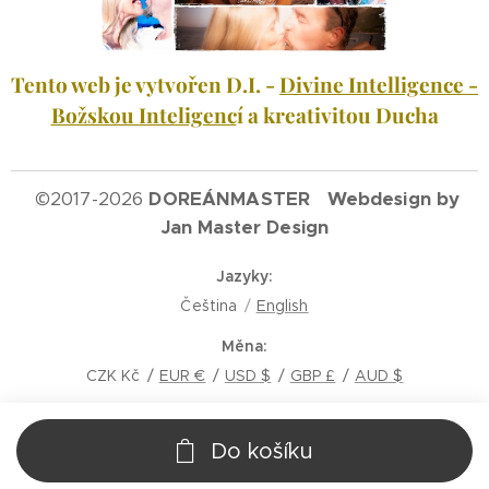
Tento web je vytvořen D.I. -
Divine Intelligence -
Božskou Inteligenc
í a kreativitou Ducha
©
2017-2026
DOREÁNMASTER Webdesign by
Jan Master Design
Jazyky
Čeština
English
Měna
CZK Kč
EUR €
USD $
GBP £
AUD $
Do košíku