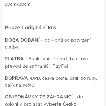
80cmx80cm.
Pouze 1 originální kus
.
DOBA DODÁNÍ
- do 7 dnů od potvrzení
platby.
P
LATBA
- Bankovní převod, bankovní
převod ze zahraničí, PayPal
DOPRAVA
-
DPD, česká pošta, balík do ruky,
balík na poštu,
O
BJEDNÁVKY ZE ZAHRANIČÍ
- do
kolonky pro stát vyberte Česko.