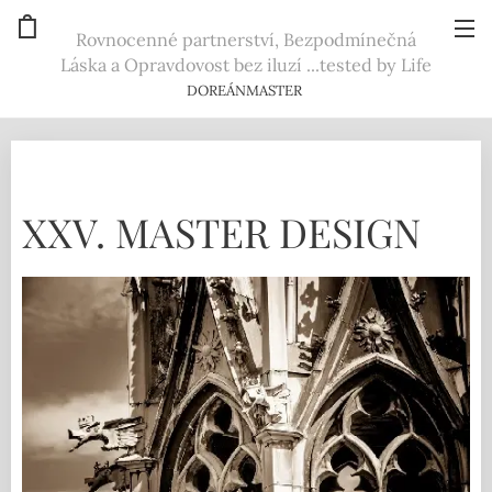
Rovnocenné partnerství, Bezpodmínečná
Láska a Opravdovost bez iluzí ...tested by Life
DOREÁNMASTER
XXV. MASTER DESIGN