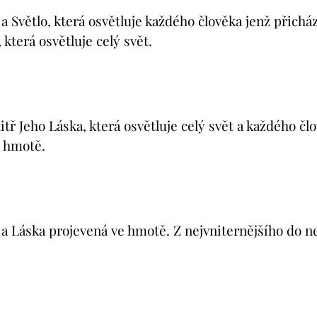
a Světlo, která osvětluje každého člověka jenž přicház
 která osvětluje celý svět.
itř Jeho Láska, která osvětluje celý svět a každého čl
e hmotě.
o a Láska projevená ve hmotě. Z nejvniternějšího do n