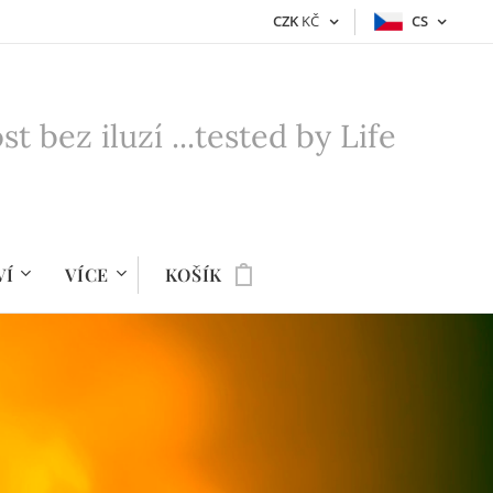
CZK
KČ
CS
bez iluzí ...tested by Life
VÍ
VÍCE
KOŠÍK