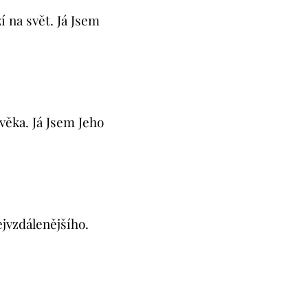
í na svět. Já Jsem
ověka. Já Jsem Jeho
ejvzdálenějšího.