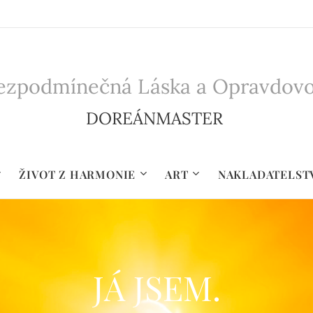
zpodmínečná Láska a Opravdovost 
DOREÁNMASTER
ŽIVOT Z HARMONIE
ART
NAKLADATELST
JÁ JSEM.