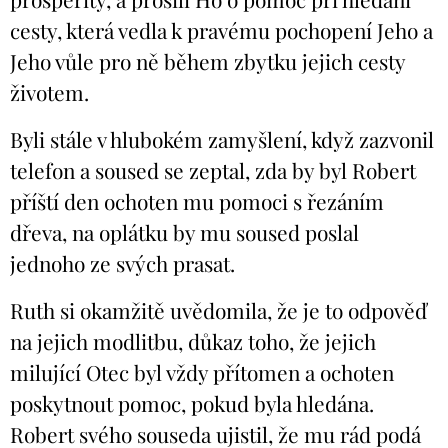
cesty, která vedla k pravému pochopení Jeho a
Jeho vůle pro ně během zbytku jejich cesty
životem.
Byli stále v hlubokém zamyšlení, když zazvonil
telefon a soused se zeptal, zda by byl Robert
příští den ochoten mu pomoci s řezáním
dřeva, na oplátku by mu soused poslal
jednoho ze svých prasat.
Ruth si okamžitě uvědomila, že je to odpověď
na jejich modlitbu, důkaz toho, že jejich
milující Otec byl vždy přítomen a ochoten
poskytnout pomoc, pokud byla hledána.
Robert svého souseda ujistil, že mu rád podá