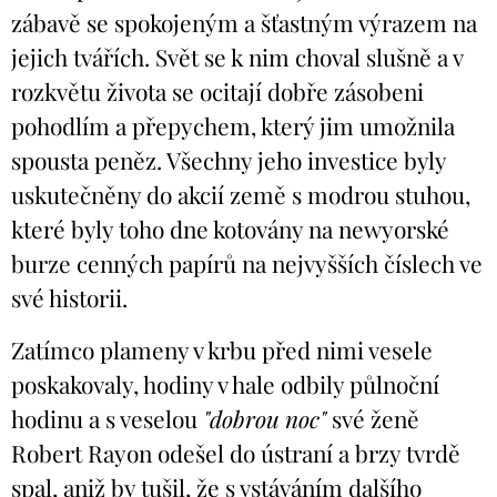
zábavě se spokojeným a šťastným výrazem na
jejich tvářích. Svět se k nim choval slušně a v
rozkvětu života se ocitají dobře zásobeni
pohodlím a přepychem, který jim umožnila
spousta peněz. Všechny jeho investice byly
uskutečněny do akcií země s modrou stuhou,
které byly toho dne kotovány na newyorské
burze cenných papírů na nejvyšších číslech ve
své historii.
Zatímco plameny v krbu před nimi vesele
poskakovaly, hodiny v hale odbily půlnoční
hodinu a s veselou
"dobrou noc"
své ženě
Robert Rayon odešel do ústraní a brzy tvrdě
spal, aniž by tušil, že s vstáváním dalšího