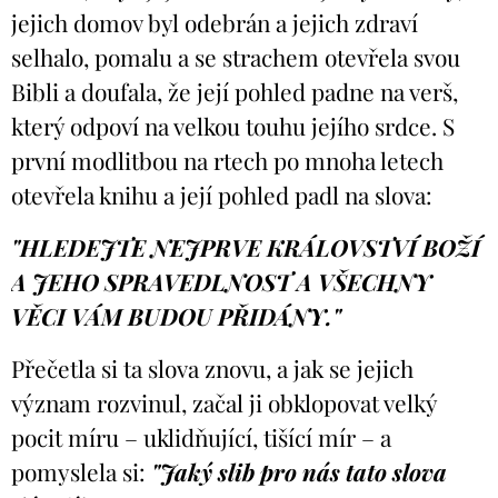
jejich domov byl odebrán a jejich zdraví
selhalo, pomalu a se strachem otevřela svou
Bibli a doufala, že její pohled padne na verš,
který odpoví na velkou touhu jejího srdce. S
první modlitbou na rtech po mnoha letech
otevřela knihu a její pohled padl na slova:
"HLEDEJTE NEJPRVE KRÁLOVSTVÍ BOŽÍ
A JEHO SPRAVEDLNOST A VŠECHNY
VĚCI VÁM BUDOU PŘIDÁNY."
Přečetla si ta slova znovu, a jak se jejich
význam rozvinul, začal ji obklopovat velký
pocit míru – uklidňující, tišící mír – a
pomyslela si:
"Jaký slib pro nás tato slova