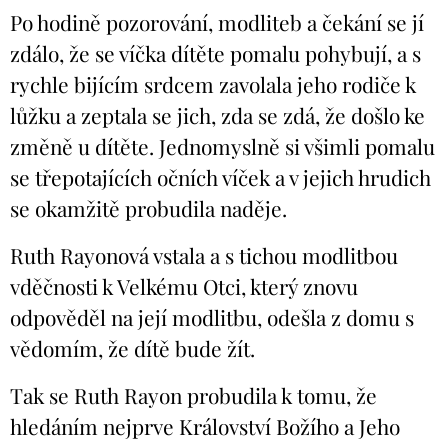
Po hodině pozorování, modliteb a čekání se jí
zdálo, že se víčka dítěte pomalu pohybují, a s
rychle bijícím srdcem zavolala jeho rodiče k
lůžku a zeptala se jich, zda se zdá, že došlo ke
změně u dítěte. Jednomyslně si všimli pomalu
se třepotajících očních víček a v jejich hrudich
se okamžitě probudila naděje.
Ruth Rayonová vstala a s tichou modlitbou
vděčnosti k Velkému Otci, který znovu
odpověděl na její modlitbu, odešla z domu s
vědomím, že dítě bude žít.
Tak se Ruth Rayon probudila k tomu, že
hledáním nejprve Království Božího a Jeho