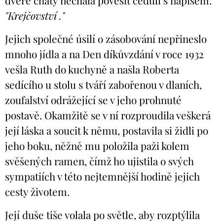
dveře chaty nechala pověsit ceduli s nápisem:
"
Krejčovství
."
Jejich společné úsilí o zásobování nepřineslo
mnoho jídla a na Den díkůvzdání v roce 1932
vešla Ruth do kuchyně a našla Roberta
sedícího u stolu s tváří zabořenou v dlaních,
zoufalství odrážející se v jeho prohnuté
postavě. Okamžitě se v ní rozproudila veškerá
její láska a soucit k němu, postavila si židli po
jeho boku, něžně mu položila paži kolem
svěšených ramen, čímž ho ujistila o svých
sympatiích v této nejtemnější hodině jejich
cesty životem.
Její duše tiše volala po světle, aby rozptýlila