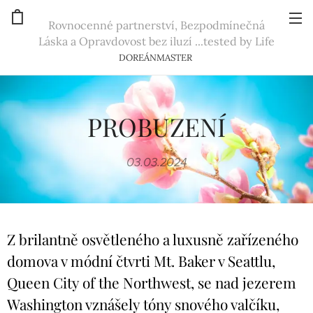
Rovnocenné partnerství, Bezpodmínečná
Láska a Opravdovost bez iluzí ...tested by Life
DOREÁNMASTER
PROBUZENÍ
03.03.2024
Z brilantně osvětleného a luxusně zařízeného
domova v módní čtvrti Mt. Baker v Seattlu,
Queen City of the Northwest, se nad jezerem
Washington vznášely tóny snového valčíku,