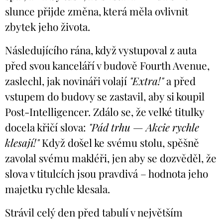
slunce přijde změna, která měla ovlivnit
zbytek jeho života.
Následujícího rána, když vystupoval z auta
před svou kanceláří v budově Fourth Avenue,
zaslechl, jak novináři volají
"Extra!"
a před
vstupem do budovy se zastavil, aby si koupil
Post-Intelligencer. Zdálo se, že velké titulky
docela křičí slova:
"
Pád
trhu — Akcie rychle
klesají!"
Když došel ke svému stolu, spěšně
zavolal svému makléři, jen aby se dozvěděl, že
slova v titulcích jsou pravdivá – hodnota jeho
majetku rychle klesala.
Strávil celý den před tabulí v největším