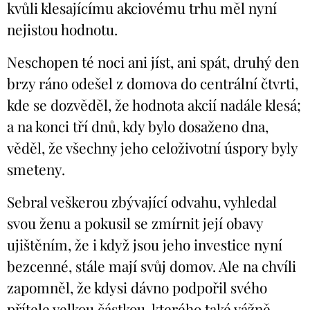
kvůli klesajícímu akciovému trhu měl nyní
nejistou hodnotu.
Neschopen té noci ani jíst, ani spát, druhý den
brzy ráno odešel z domova do centrální čtvrti,
kde se dozvěděl, že hodnota akcií nadále klesá;
a na konci tří dnů, kdy bylo dosaženo dna,
věděl, že všechny jeho celoživotní úspory byly
smeteny.
Sebral veškerou zbývající odvahu, vyhledal
svou ženu a pokusil se zmírnit její obavy
ujištěním, že i když jsou jeho investice nyní
bezcenné, stále mají svůj domov. Ale na chvíli
zapomněl, že kdysi dávno podpořil svého
přítele velkou částkou, kterého také vážně