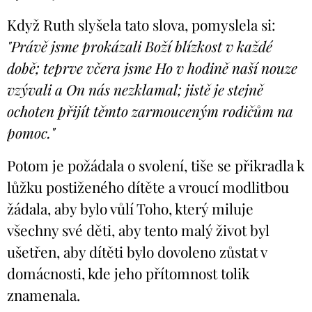
Když Ruth slyšela tato slova, pomyslela si:
"Právě jsme prokázali Boží blízkost v každé
době; teprve včera jsme Ho v hodině naší nouze
vzývali a On nás nezklamal; jistě je stejně
ochoten přijít těmto zarmouceným rodičům na
pomoc."
Potom je požádala o svolení, tiše se přikradla k
lůžku postiženého dítěte a vroucí modlitbou
žádala, aby bylo vůlí Toho, který miluje
všechny své děti, aby tento malý život byl
ušetřen, aby dítěti bylo dovoleno zůstat v
domácnosti, kde jeho přítomnost tolik
znamenala.