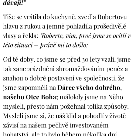
dávají!"
Tiše se vrátila do kuchyně, zvedla Robertovu
hlavu z rukou a jemně pohladila prošedivělé
vlasy a řekla:
"Roberte, vím, proč jsme se ocitli v
této situaci – právě mi to došlo:
Od té doby, co jsme se před 30 lety vzali, jsme
tak zaneprázdněni shromažďováním peněz a
snahou o dobré postavení ve společnosti, že
jsme zapomněli na
Dárce všeho dobrého
,
našeho Otce Boha;
málokdy jsme na Něho
mysleli, přesto nám požehnal tolika způsoby.
Mysleli jsme si, že náš klid a pohodlí v životě
závisí na našem pečlivě investovaném
bohatství, ale to bylo během několika dní