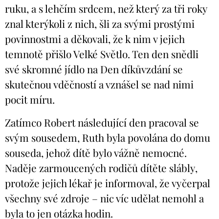
ruku, a s lehčím srdcem, než který za tři roky
znal kterýkoli z nich, šli za svými prostými
povinnostmi a děkovali, že k nim v jejich
temnotě přišlo Velké Světlo. Ten den snědli
své skromné jídlo na Den díkůvzdání se
skutečnou vděčností a vznášel se nad nimi
pocit míru.
Zatímco Robert následující den pracoval se
svým sousedem, Ruth byla povolána do domu
souseda, jehož dítě bylo vážně nemocné.
Naděje zarmoucených rodičů dítěte slábly,
protože jejich lékař je informoval, že vyčerpal
všechny své zdroje – nic víc udělat nemohl a
byla to jen otázka hodin.