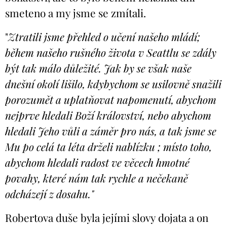
smeteno a my jsme se zmítali.
"
Ztratili jsme přehled o učení našeho mládí;
během našeho rušného života v Seattlu se zdály
být tak málo důležité. Jak by se však naše
dnešní okolí lišilo, kdybychom se usilovně snažili
porozumět a uplatňovat napomenutí, abychom
nejprve hledali Boží království, nebo abychom
hledali Jeho vůli a záměr pro nás, a tak jsme se
Mu po celá ta léta drželi nablízku ; místo toho,
abychom hledali radost ve věcech hmotné
povahy, které nám tak rychle a nečekaně
odcházejí z dosahu."
Robertova duše byla jejími slovy dojata a on