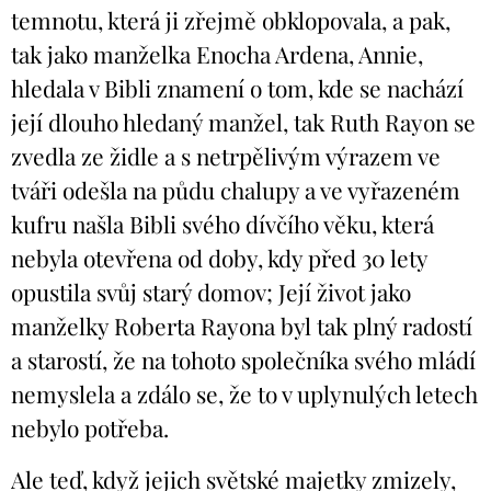
temnotu, která ji zřejmě obklopovala, a pak,
tak jako manželka Enocha Ardena, Annie,
hledala v Bibli znamení o tom, kde se nachází
její dlouho hledaný manžel, tak Ruth Rayon se
zvedla ze židle a s netrpělivým výrazem ve
tváři odešla na půdu chalupy a ve vyřazeném
kufru našla Bibli svého dívčího věku, která
nebyla otevřena od doby, kdy před 30 lety
opustila svůj starý domov; Její život jako
manželky Roberta Rayona byl tak plný radostí
a starostí, že na tohoto společníka svého mládí
nemyslela a zdálo se, že to v uplynulých letech
nebylo potřeba.
Ale teď, když jejich světské majetky zmizely,