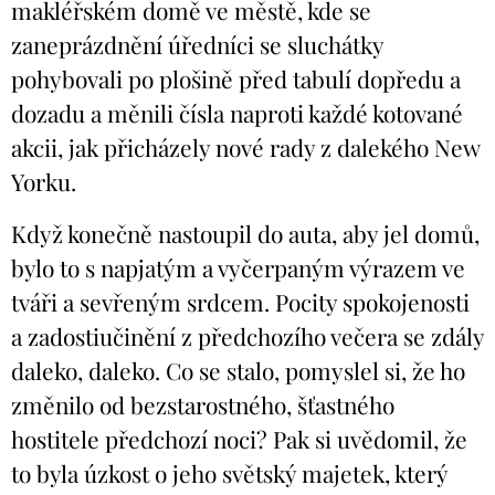
makléřském domě ve městě, kde se
zaneprázdnění úředníci se sluchátky
pohybovali po plošině před tabulí dopředu a
dozadu a měnili čísla naproti každé kotované
akcii, jak přicházely nové rady z dalekého New
Yorku.
Když konečně nastoupil do auta, aby jel domů,
bylo to s napjatým a vyčerpaným výrazem ve
tváři a sevřeným srdcem. Pocity spokojenosti
a zadostiučinění z předchozího večera se zdály
daleko, daleko. Co se stalo, pomyslel si, že ho
změnilo od bezstarostného, šťastného
hostitele předchozí noci? Pak si uvědomil, že
to byla úzkost o jeho světský majetek, který