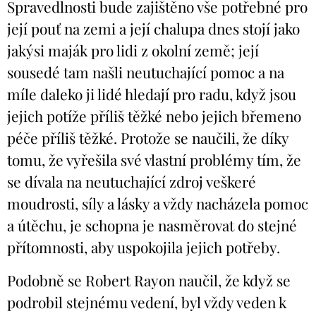
Spravedlnosti bude zajištěno vše potřebné pro
její pouť na zemi a její chalupa dnes stojí jako
jakýsi maják pro lidi z okolní země; její
sousedé tam našli neutuchající pomoc a na
míle daleko ji lidé hledají pro radu, když jsou
jejich potíže příliš těžké nebo jejich břemeno
péče příliš těžké. Protože se naučili, že díky
tomu, že vyřešila své vlastní problémy tím, že
se dívala na neutuchající zdroj veškeré
moudrosti, síly a lásky a vždy nacházela pomoc
a útěchu, je schopna je nasměrovat do stejné
přítomnosti, aby uspokojila jejich potřeby.
Podobně se Robert Rayon naučil, že když se
podrobil stejnému vedení, byl vždy veden k