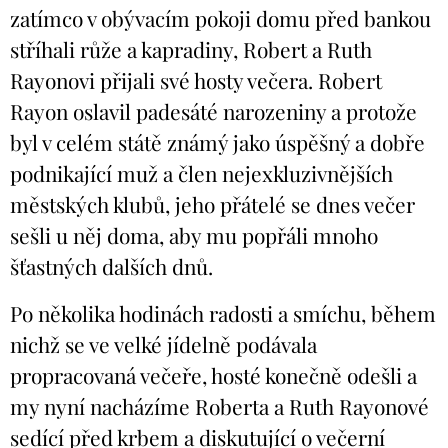
zatímco v obývacím pokoji domu před bankou
stříhali růže a kapradiny, Robert a Ruth
Rayonovi přijali své hosty večera. Robert
Rayon oslavil padesáté narozeniny a protože
byl v celém státě známý jako úspěšný a dobře
podnikající muž a člen nejexkluzivnějších
městských klubů, jeho přátelé se dnes večer
sešli u něj doma, aby mu popřáli mnoho
šťastných dalších dnů.
Po několika hodinách radosti a smíchu, během
nichž se ve velké jídelně podávala
propracovaná večeře, hosté konečně odešli a
my nyní nacházíme Roberta a Ruth Rayonové
sedící před krbem a diskutující o večerní