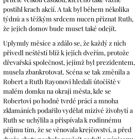
postihl krach akcií. A tak byl během několika
týdnů a s těžkým srdcem nucen přiznat Ruth,
že jejich domov bude muset také odejít.
Uplynuly měsíce a zdálo se, že každý z nich
přivedl neštěstí blíž k jejich dveřím, protože
dřevařská společnost, jejímž byl prezidentem,
musela zbankrotovat. Scéna se tak změnila a
Robert a Ruth Rayonovi hledali útočiště v
malém domku na okraji města, kde se
Robertovi po hodně tvrdé práci a mnoha
zklamáních podařilo vydělat mizivé živobytí a
Ruth se uchýlila a přispívala k rodinnému
příjmu tím, že se věnovala krejčovství, a před