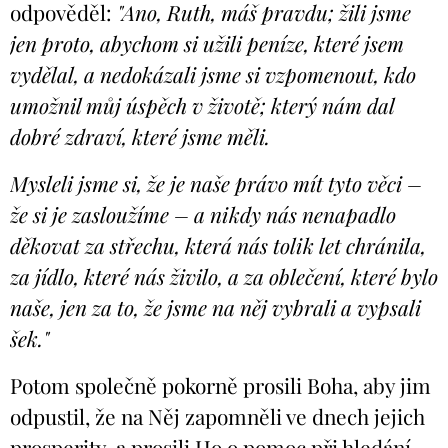
odpověděl:
"Ano, Ruth, máš pravdu; žili jsme
jen proto, abychom si užili peníze, které jsem
vydělal, a nedokázali jsme si vzpomenout, kdo
umožnil můj úspěch v životě; který nám dal
dobré zdraví, které jsme měli.
Mysleli jsme si, že je naše právo mít tyto věci –
že si je zasloužíme – a nikdy nás nenapadlo
děkovat za střechu, která nás tolik let chránila,
za jídlo, které nás živilo,
a za oblečení, které bylo
naše, jen za to, že jsme na něj vybrali a vypsali
šek."
Potom společně pokorně prosili Boha, aby jim
odpustil, že na Něj zapomněli ve dnech jejich
prosperity, a prosili Ho o pomoc při hledání