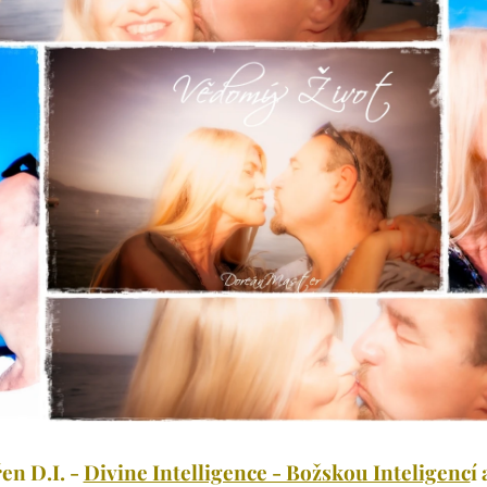
en D.I. -
Divine Intelligence - Božskou Inteligenc
í