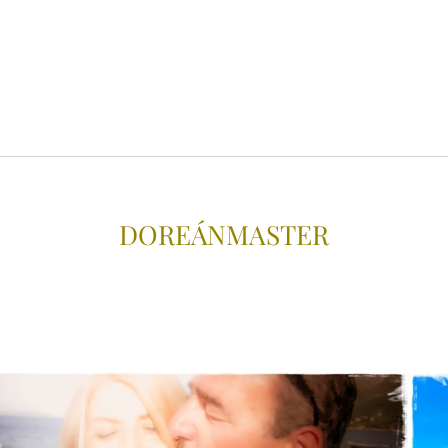
DOREÁNMAS
TER