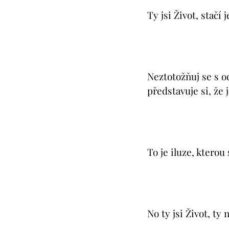
Ty jsi Život, stačí 
Neztotožňuj se s o
představuje si, že je
To je iluze, kterou
No ty jsi Život, ty 