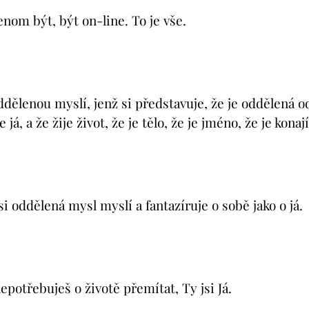
jenom být, být on-line. To je vše.
ddělenou myslí, jenž si představuje, že je oddělená o
 já, a že žije život, že je tělo, že je jméno, že je konají
 si oddělená mysl myslí a fantazíruje o sobě jako o já.
nepotřebuješ o životě přemítat, Ty jsi Já.