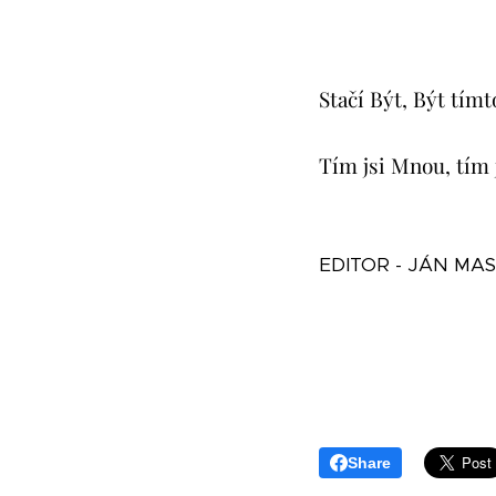
Stačí Být, Být tím
Tím jsi Mnou, tím 
EDITOR - JÁN MA
Share