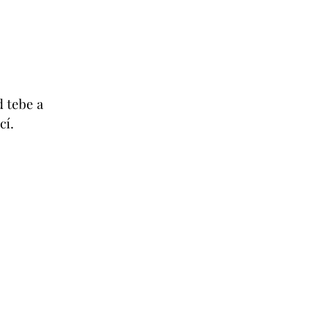
d tebe a
cí.