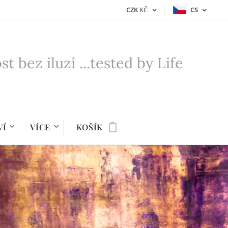
CZK
KČ
CS
bez iluzí ...tested by Life
VÍ
VÍCE
KOŠÍK