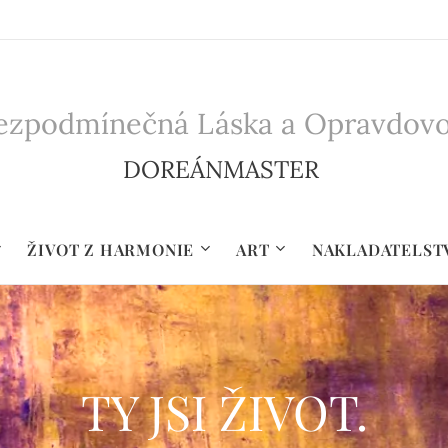
zpodmínečná Láska a Opravdovost 
DOREÁNMASTER
ŽIVOT Z HARMONIE
ART
NAKLADATELST
TY JSI ŽIVOT.